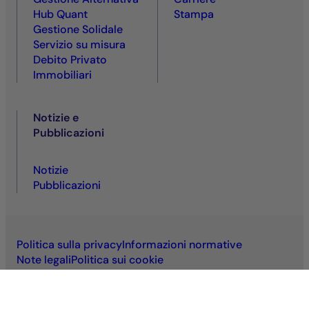
Hub Quant
Stampa
Gestione Solidale
Servizio su misura
Debito Privato
Immobiliari
Notizie e
Pubblicazioni
Notizie
Pubblicazioni
Politica sulla privacy
Informazioni normative
Note legali
Politica sui cookie
Termini e Condizioni d’Uso
Accessibilità: non conforme
VDP
VDS
Sitemap