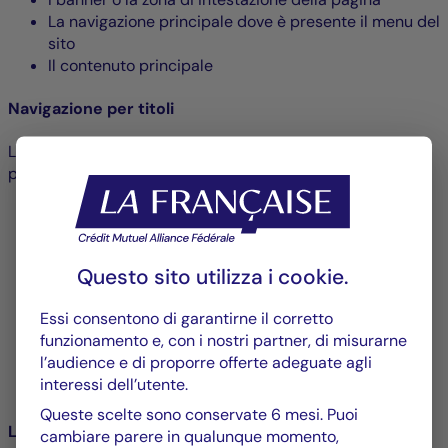
La navigazione principale dove è presente il menu del
sito
Il contenuto principale
Navigazione per titoli
L’implementazione di livelli di titolo nel contenuto
principale delle pagine ha vari vantaggi:
Una migliore comprensione del contenuto della
pagina grazie alla gerarchizzazione dell’informazione
La possibilità di estrarre un sommario (tramite una
Questo sito utilizza i
cookie
.
funzionalità dello screen reader) che permette di
avere una sintesi del contenuto della pagina
Essi consentono di garantirne il corretto
Gli screen reader offrono delle scorciatoie per
funzionamento e, con i nostri partner, di misurarne
andare direttamente a un titolo o navigare da un
l’audience e di proporre offerte adeguate agli
titolo all’altro, permettendo così di navigare nella
interessi dell’utente.
pagina in maniera più veloce ed efficace
Queste scelte sono conservate 6 mesi. Puoi
Link di accesso rapido
cambiare parere in qualunque momento,