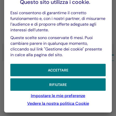
Questo sito utilizza i
cookie
.
Un approccio di investimento che coniuga
Essi consentono di garantirne il corretto
performance e sostenibilità per creare valore nel
funzionamento e, con i nostri partner, di misurarne
lungo periodo.
l’audience e di proporre offerte adeguate agli
interessi dell’utente.
SCOPRI DI PIÙ
Queste scelte sono conservate 6 mesi. Puoi
cambiare parere in qualunque momento,
cliccando sul link "Gestione dei cookie" presente
in calce alla pagina del sito.
TUTTE LE COMPETENZE LA FRANÇAISE
ACCETTARE
RIFIUTARE
Impostare le mie preferenze
Vedere la nostra politica
Cookie