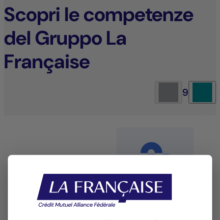
Scopri le competenze
del Gruppo La
Française
9
Gestione azionaria