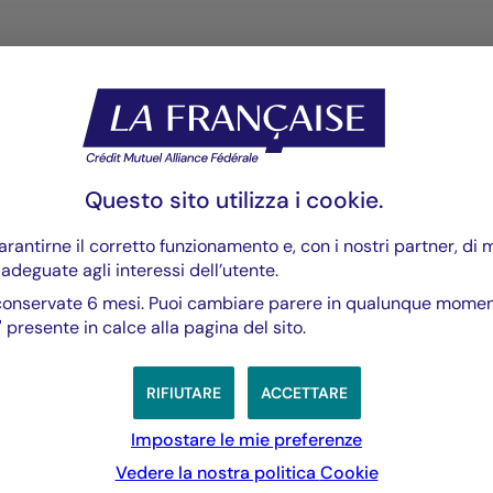
lla vostra richiesta entro dieci giorni lavorativi e a
dalla ricezione.
alora la risposta non vi soddisfi, potete rivolgervi
Questo sito utilizza i
cookie
.
rantirne il corretto funzionamento e, con i nostri partner, di
 adeguate agli interessi dell’utente.
onservate 6 mesi. Puoi cambiare parere in qualunque momento
etente per tutte le controversie riguardanti
 presente in calce alla pagina del sito.
RIFIUTARE
ACCETTARE
tione.
Impostare le mie preferenze
mediatore il Mediatore del Crédit Mutuel,
Vedere la nostra politica
Cookie