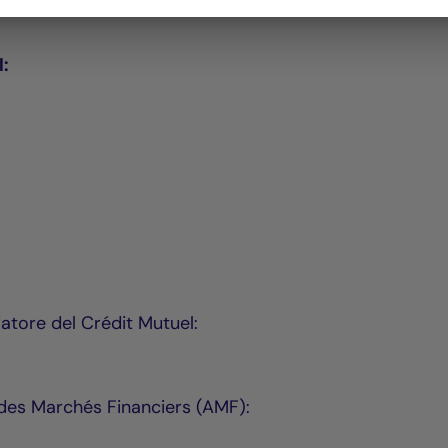
er esperienza e competenze.
l:
iatore del Crédit Mutuel:
é des Marchés Financiers (AMF):