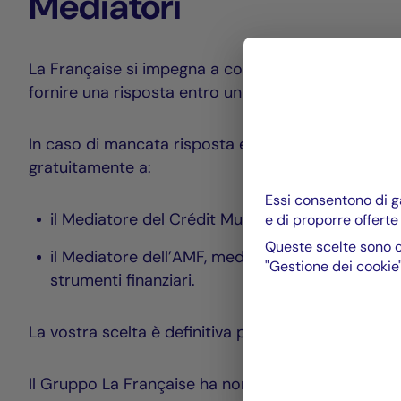
Mediatori
La Française si impegna a confermare la ricezione de
fornire una risposta entro un massimo di due mesi 
In caso di mancata risposta entro tale termine, o qu
gratuitamente a:
Essi consentono di ga
il Mediatore del Crédit Mutuel, oppure
e di proporre offerte
Queste scelte sono c
il Mediatore dell’AMF, mediatore pubblico comp
"Gestione dei cookie"
strumenti finanziari.
La vostra scelta è definitiva per il reclamo in ques
Il Gruppo La Française ha nominato come proprio 