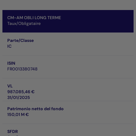
CM-AM OBLI LONG TERME
Taux/Obligataire
Parte/Classe
IC
ISIN
FR0013380748
VL
987.085,46 €
31/01/2025
Patrimonio netto del fondo
150,01 M €
SFDR