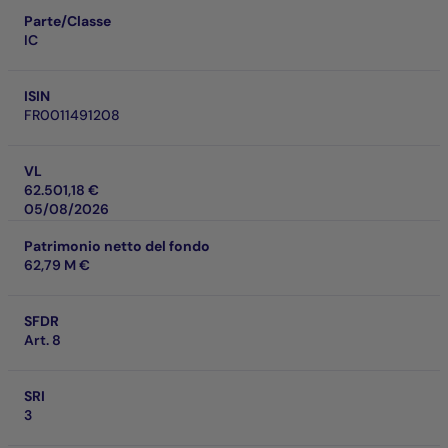
Parte/Classe
IC
ISIN
FR0011491208
VL
62.501,18 €
05/08/2026
Patrimonio netto del fondo
62,79 M €
SFDR
Art. 8
SRI
3