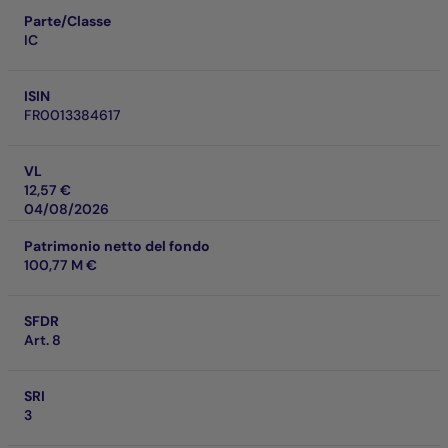
Parte/Classe
IC
ISIN
FR0013384617
VL
12,57 €
04/08/2026
Patrimonio netto del fondo
100,77 M €
SFDR
Art. 8
SRI
3