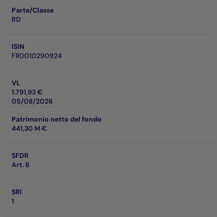
Parte/Classe
RD
ISIN
FR0010290924
VL
1.791,93 €
05/08/2026
Patrimonio netto del fondo
441,30 M €
SFDR
Art. 8
SRI
1