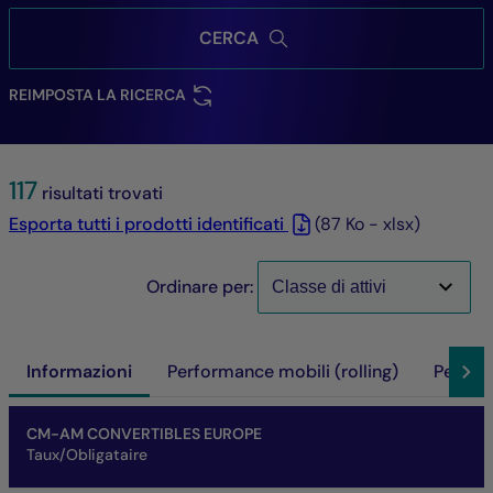
CERCA
REIMPOSTA LA RICERCA
117
risultati trovati
Esporta tutti i prodotti identificati
(87 Ko - xlsx)
Ordinare per:
Informazioni
Performance mobili (rolling)
Perfor
Nome del fondo
Parte/Classe
ISIN
VL
Patrimonio netto del fondo
SFDR
SRI
Performance a scadenza d'investimento
CM-AM CONVERTIBLES EUROPE
Taux/Obligataire