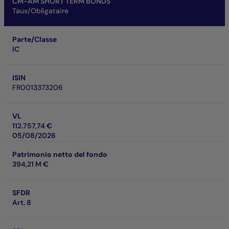
CM-AM SHORT TERM BONDS
Taux/Obligataire
Parte/Classe
IC
ISIN
FR0013373206
VL
112.757,74 €
05/08/2026
Patrimonio netto del fondo
394,21 M €
SFDR
Art. 8