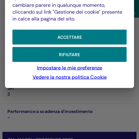
FR001400O234
cambiare parere in qualunque momento,
Visu
cliccando sul link "Gestione dei cookie" presente
Filtra
in calce alla pagina del sito.
VL
110,25 €
05/08/2026
ACCETTARE
Patrimonio netto del fondo
287,50 M €
RIFIUTARE
SFDR
Impostare le mie preferenze
Art. 8
Vedere la nostra politica
Cookie
SRI
2
Performance a scadenza d'investimento
-