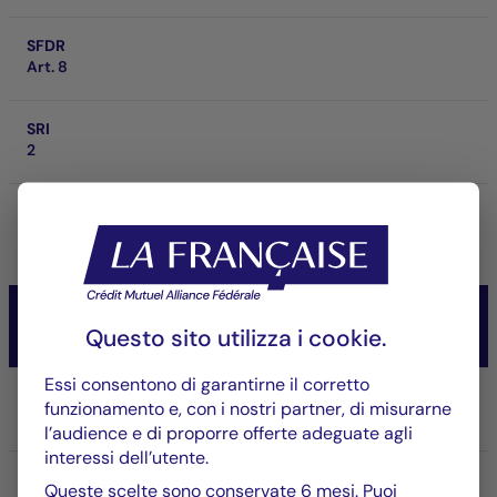
SFDR
Art. 8
SRI
2
Performance a scadenza d'investimento
-
CM-AM OBLI CROSSOVER 2029
Questo sito utilizza i
cookie
.
Taux/Obligataire
Essi consentono di garantirne il corretto
Parte/Classe
funzionamento e, con i nostri partner, di misurarne
RC
l’audience e di proporre offerte adeguate agli
interessi dell’utente.
ISIN
Queste scelte sono conservate 6 mesi. Puoi