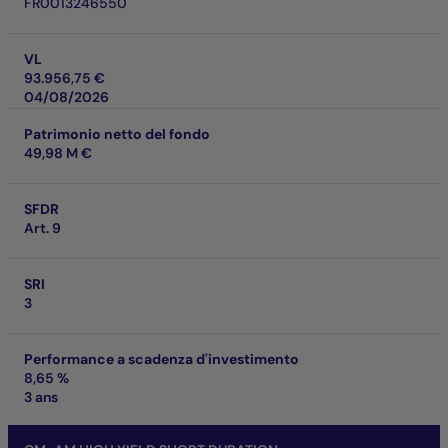
FR0013246550
VL
93.956,75 €
04/08/2026
Patrimonio netto del fondo
49,98 M €
SFDR
Art. 9
SRI
3
Performance a scadenza d'investimento
8,65 %
3 ans