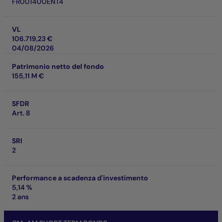
FR001400ENT4
VL
106.719,23 €
04/08/2026
Patrimonio netto del fondo
155,11 M €
SFDR
Art. 8
SRI
2
Performance a scadenza d'investimento
5,14 %
2 ans