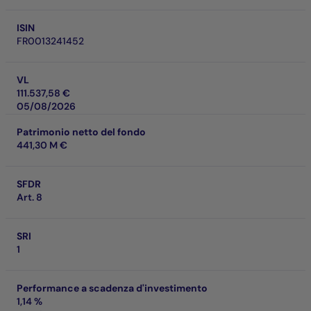
ISIN
FR0013241452
VL
111.537,58 €
05/08/2026
Patrimonio netto del fondo
441,30 M €
SFDR
Art. 8
SRI
1
Performance a scadenza d'investimento
1,14 %