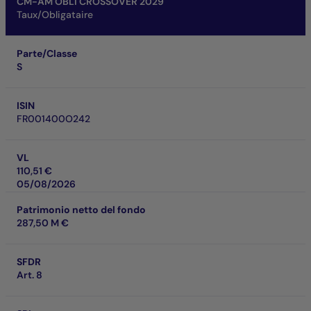
CM-AM OBLI CROSSOVER 2029
Taux/Obligataire
Parte/Classe
S
ISIN
FR001400O242
VL
110,51 €
05/08/2026
Patrimonio netto del fondo
287,50 M €
SFDR
Art. 8