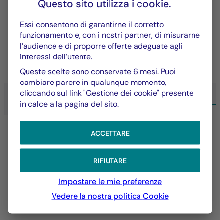
Questo sito utilizza i
cookie
.
Un approccio di investimento che coniuga
Essi consentono di garantirne il corretto
performance e sostenibilità per creare valore nel
funzionamento e, con i nostri partner, di misurarne
lungo periodo.
l’audience e di proporre offerte adeguate agli
interessi dell’utente.
SCOPRI DI PIÙ
Queste scelte sono conservate 6 mesi. Puoi
cambiare parere in qualunque momento,
cliccando sul link "Gestione dei cookie" presente
in calce alla pagina del sito.
TUTTE LE COMPETENZE LA FRANÇAISE
ACCETTARE
RIFIUTARE
Impostare le mie preferenze
Vedere la nostra politica
Cookie