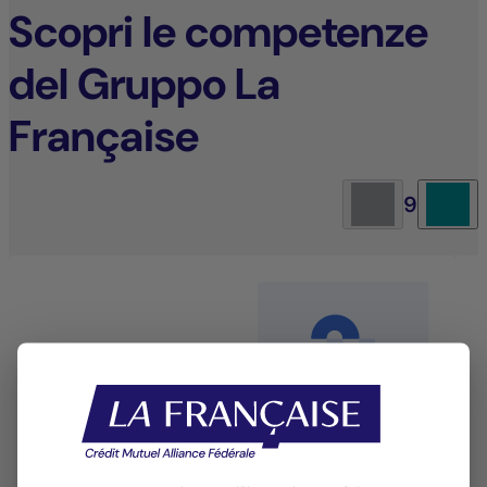
Scopri le competenze
del Gruppo La
Française
9
Gestione azionaria