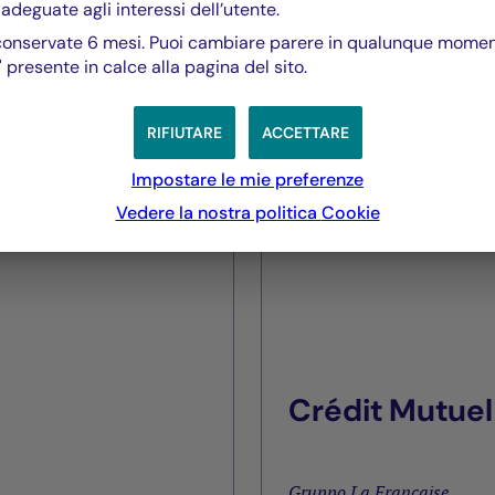
 adeguate agli interessi dell’utente.
Gestione alternativa
onservate 6 mesi. Puoi cambiare parere in qualunque momento
Patrimonio gestito
 presente in calce alla pagina del sito.
2,6 miliardi € al 30/06/
RIFIUTARE
ACCETTARE
Impostare le mie preferenze
SCOPRI
Vedere la nostra politica
Cookie
Crédit Mutuel
Gruppo La Française