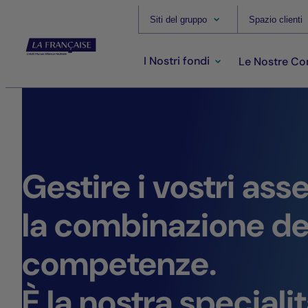
Siti del gruppo
Spazio clienti
I Nostri fondi
Le Nostre C
Gestire i vostri ass
la combinazione de
competenze.
È la nostra specialit