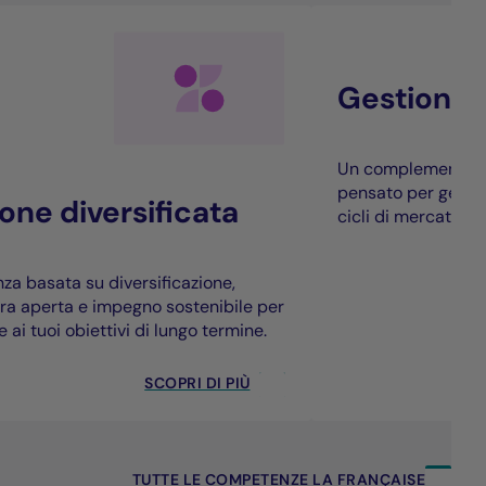
Gestione a
Un complemento all
pensato per genera
one diversificata
cicli di mercato.
a basata su diversificazione,
ura aperta e impegno sostenibile per
 ai tuoi obiettivi di lungo termine.
SCOPRI DI PIÙ
TUTTE LE COMPETENZE LA FRANÇAISE