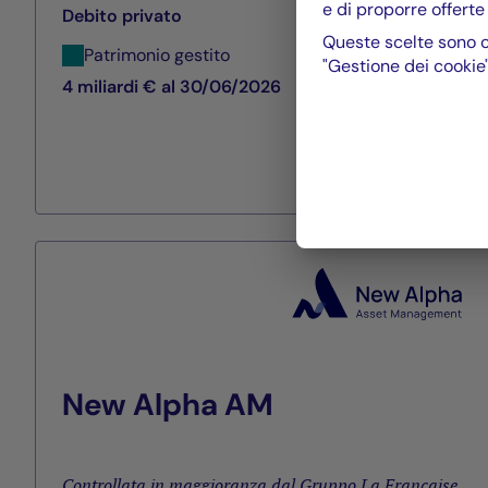
e di proporre offerte
Debito privato
Queste scelte sono c
Patrimonio gestito
"Gestione dei cookie"
4 miliardi € al 30/06/2026
New Alpha AM
Controllata in maggioranza dal Gruppo La Française