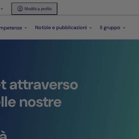
Modifica profilo
Notizie e pubblicazioni
Il gruppo
ompetenze
et attraverso
lle nostre
à.