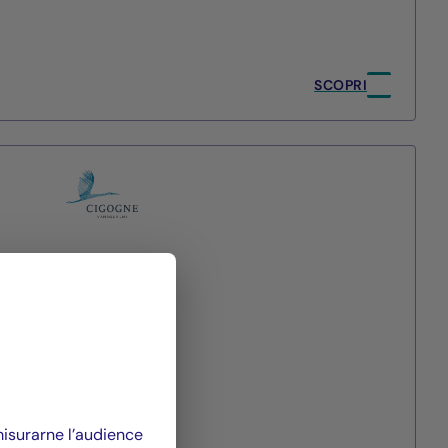
SCOPRI
agement
 misurarne l’audience