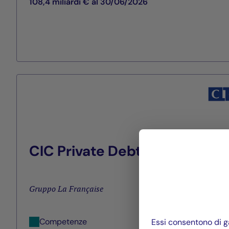
108,4 miliardi € al 30/06/2026
CIC Private Debt
Gruppo La Française
Competenze
Essi consentono di ga