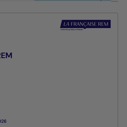
 REM
026