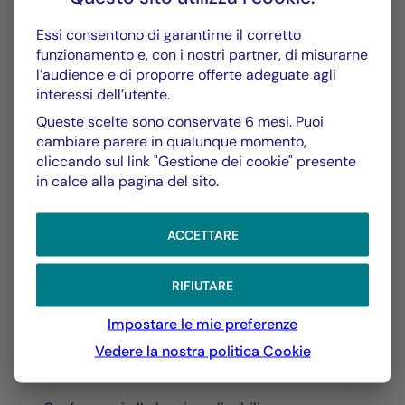
Per motivi di sicurezza, le falle e la loro risoluzione
Essi consentono di garantirne il corretto
non saranno pubblicate.
funzionamento e, con i nostri partner, di misurarne
La Française rimane l'unico giudice della
l’audience e di proporre offerte adeguate agli
classificazione della vulnerabilità e della
interessi dell’utente.
conseguente categorizzazione del rischio. Il
Queste scelte sono conservate 6 mesi. Puoi
trattamento e i tempi di risoluzione di tali
cambiare parere in qualunque momento,
vulnerabilità restano a discrezione di La Française.
cliccando sul link "Gestione dei cookie" presente
in calce alla pagina del sito.
Requisiti in materia di
ACCETTARE
divulgazione
RIFIUTARE
Impostare le mie preferenze
Inviando ad La Française una dichiarazione di
Vedere la nostra politica
Cookie
vulnerabilità Lei è tenuto a: