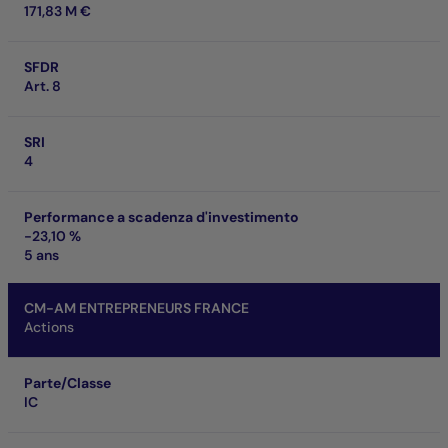
171,83 M €
SFDR
Art. 8
SRI
4
Performance a scadenza d'investimento
-23,10 %
5 ans
CM-AM ENTREPRENEURS FRANCE
Actions
Parte/Classe
IC