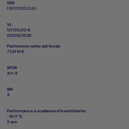
ISIN
FR0012952240
VL
127.013,00 €
05/08/2026
Patrimonio netto del fondo
77,91 M €
SFDR
Art. 8
SRI
4
Performance a scadenza d'investimento
-19,17 %
5 ans