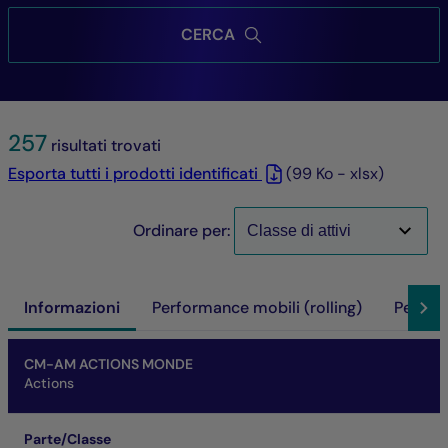
CERCA
257
risultati trovati
Esporta tutti i prodotti identificati
(99 Ko - xlsx)
Ordinare per:
Informazioni
Performance mobili (rolling)
Perfor
Nome del fondo
Parte/Classe
ISIN
VL
Patrimonio netto del fondo
SFDR
SRI
Performance a scadenza d'investimento
CM-AM ACTIONS MONDE
Actions
Parte/Classe