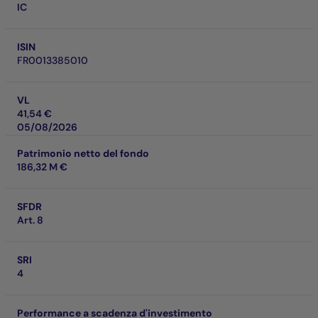
IC
ISIN
FR0013385010
VL
41,54 €
05/08/2026
Patrimonio netto del fondo
186,32 M €
SFDR
Art. 8
SRI
4
Performance a scadenza d'investimento