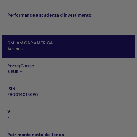
Performance a scadenza d'investimento
-
CM-AM CAP AMERICA
Actions
Parte/Classe
S EUR H
ISIN
FR00140186P6
VL
-
Patrimonio netto del fondo