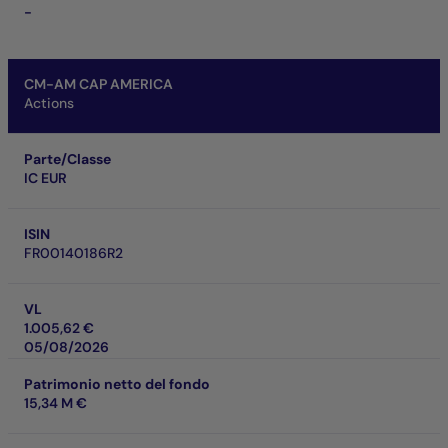
-
CM-AM CAP AMERICA
Actions
Parte/Classe
IC EUR
ISIN
FR00140186R2
VL
1.005,62 €
05/08/2026
Patrimonio netto del fondo
15,34 M €