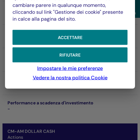
cambiare parere in qualunque momento,
VL
Visu
cliccando sul link "Gestione dei cookie" presente
Filtra
159.036,00 $
in calce alla pagina del sito.
05/08/2026
Patrimonio netto del fondo
ACCETTARE
1,49 Md €
RIFIUTARE
SFDR
Art. 8
Impostare le mie preferenze
Vedere la nostra politica
Cookie
SRI
4
Performance a scadenza d'investimento
-
CM-AM DOLLAR CASH
Actions