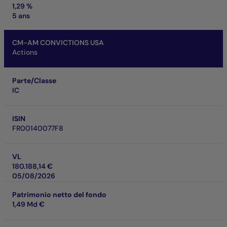
1,29 %
5 ans
CM-AM CONVICTIONS USA
Actions
Parte/Classe
IC
ISIN
FR00140077F8
VL
180.188,14 €
05/08/2026
Patrimonio netto del fondo
1,49 Md €