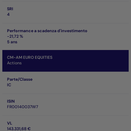
SRI
4
Performance a scadenza d'investimento
-21,72 %
5 ans
CM-AM EURO EQUITIES
Actions
Parte/Classe
IC
ISIN
FR00140037W7
VL
143.331,68 €