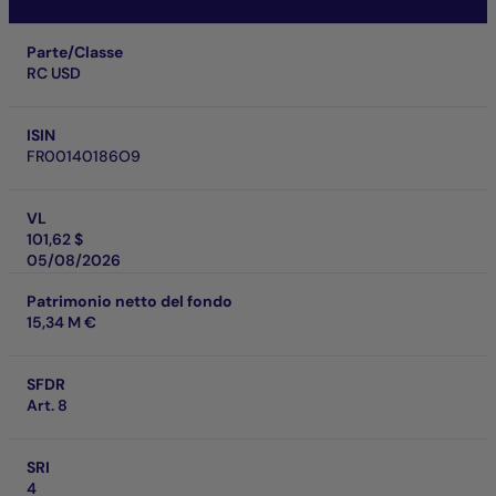
Parte/Classe
RC USD
ISIN
FR00140186O9
VL
101,62 $
05/08/2026
Patrimonio netto del fondo
15,34 M €
SFDR
Art. 8
SRI
4