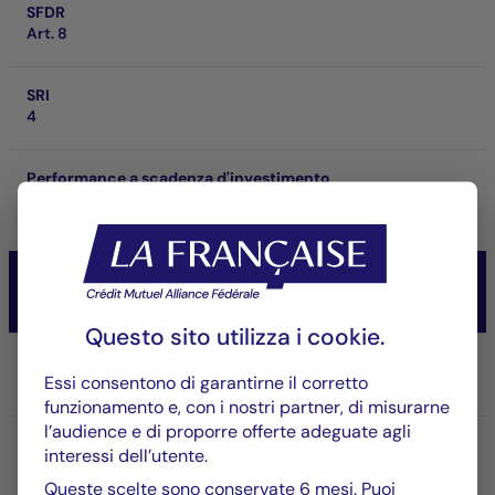
SFDR
Art. 8
SRI
4
Performance a scadenza d'investimento
-
CM-AM CONVICTIONS USA
Actions
Questo sito utilizza i
cookie
.
Parte/Classe
Essi consentono di garantirne il corretto
IC USD
funzionamento e, con i nostri partner, di misurarne
l’audience e di proporre offerte adeguate agli
ISIN
interessi dell’utente.
FR001400NFD5
Queste scelte sono conservate 6 mesi. Puoi