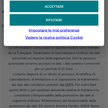
ACCETTARE
Sei già cliente?
*
Sì
No
RIFIUTARE
Come preferisci essere contattato/a?
*
Impostare le mie preferenze
per telefono
via e-mail
Vedere la nostra politica
Cookie
Le informazioni comunicate in questo modulo sono trattate
da La Française. Garantiamo la riservatezza e l’utilizzo dei dati
personali nel rispetto della legislazione. Solo le persone
autorizzate avranno accesso ai dati. I dati saranno conservati
per un periodo di 12 mesi.
L’utente dispone di un diritto di accesso, di rettifica, di
cancellazione, di limitazione e di opposizione al trattamento
dei dati, alle condizioni previste dal
GDPR
. Per esercitare
questi diritti o per qualsiasi domanda relativa al trattamento,
contattare il Responsabile della protezione dei dati al
seguente indirizzo: All’attenzione del Responsabile della
protezione dei dati, 63 chemin Antoine Pardon, 69814 Tassin