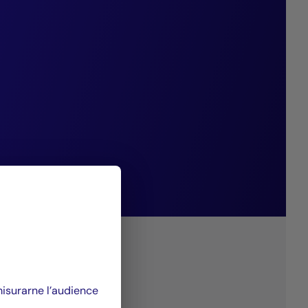
erformance e
er rispondere alle
i oggi e di
 misurarne l’audience