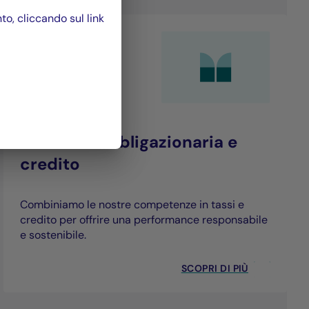
, cliccando sul link
Gestione obbligazionaria e
credito
Combiniamo le nostre competenze in tassi e
credito per offrire una performance responsabile
e sostenibile.
SCOPRI DI PIÙ