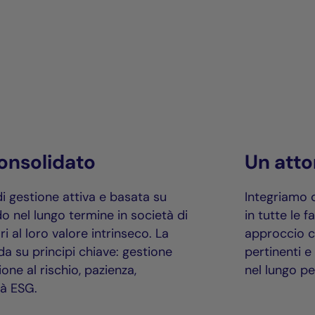
nsolidato
Un att
 gestione attiva e basata su
Integriamo c
do nel lungo termine in società di
in tutte le 
ori al loro valore intrinseco. La
approccio c
a su principi chiave: gestione
pertinenti e
ione al rischio, pazienza,
nel lungo pe
tà ESG.