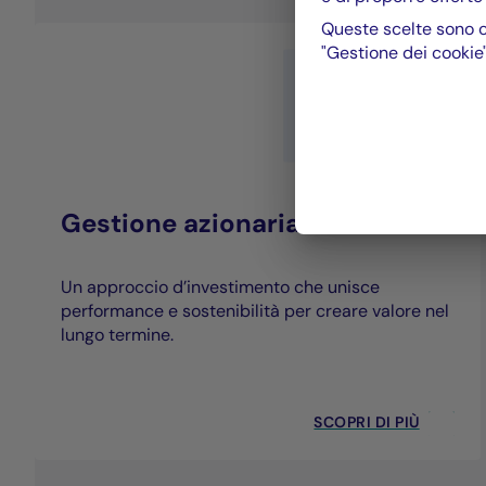
Queste scelte sono c
"Gestione dei cookie"
Gestione azionaria
Un approccio d’investimento che unisce
performance e sostenibilità per creare valore nel
lungo termine.
SCOPRI DI PIÙ