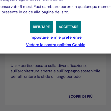
onservate 6 mesi. Puoi cambiare parere in qualunque momento
 presente in calce alla pagina del sito.
RIFIUTARE
ACCETTARE
Impostare le mie preferenze
Vedere la nostra politica
Cookie
Gestione diversificata
Un’expertise basata sulla diversificazione,
sull’architettura aperta e sull’impegno sostenibile
per affrontare le sfide di lungo periodo.
SCOPRI DI PIÙ