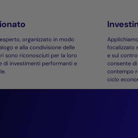
ionato
Investi
esperto, organizzato in modo
Applichiamo
ialogo e alla condivisione delle
focalizzato 
ri sono riconosciuti per la loro
e sul contro
 di investimenti performanti e
consente di 
le.
contempo ren
ciclo econo
“Siamo impegnati
soluzioni d’inves