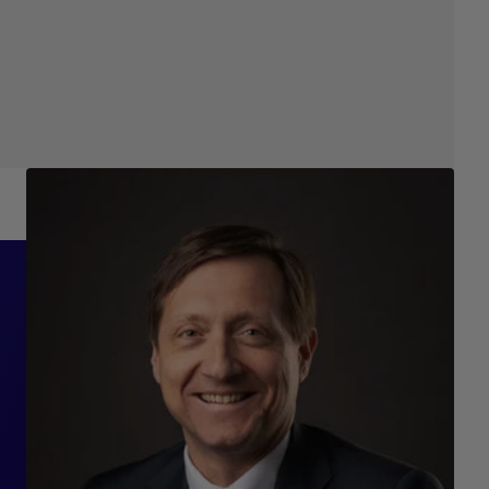
ón
de
.”
OU,