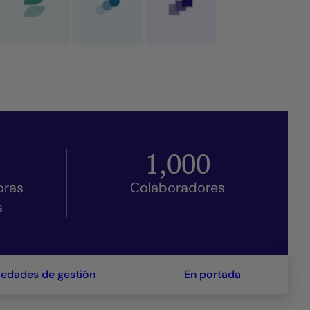
1,000
oras
Colaboradores
s
iedades de gestión
En portada