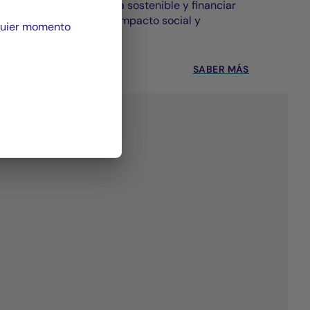
Crear valor de forma sostenible y financiar
proyectos con alto impacto social y
quier momento
medioambiental.
SABER MÁS