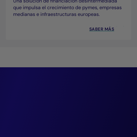
Una solución de financiación desintermediada
que impulsa el crecimiento de pymes, empresas
medianas e infraestructuras europeas.
SABER MÁS
ción y la innovaci
 para una gestión 
ficaz y responsable
Guillaume CADI