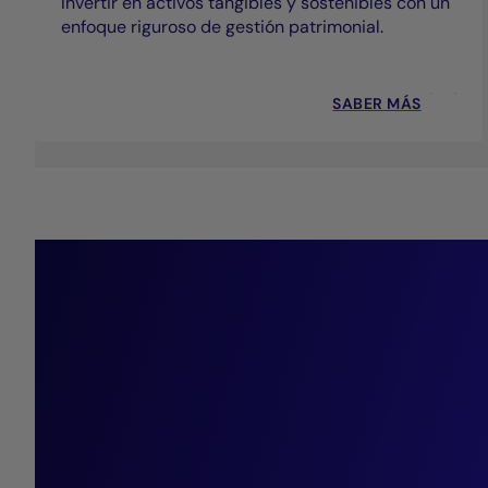
Invertir en activos tangibles y sostenibles con un
enfoque riguroso de gestión patrimonial.
SABER MÁS
“La anticipa
son claves
activos e