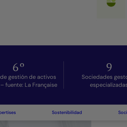
6
º
9
de gestión de activos
Sociedades gest
 – fuente: La Française
especializada
pertises
Sostenibilidad
Soc