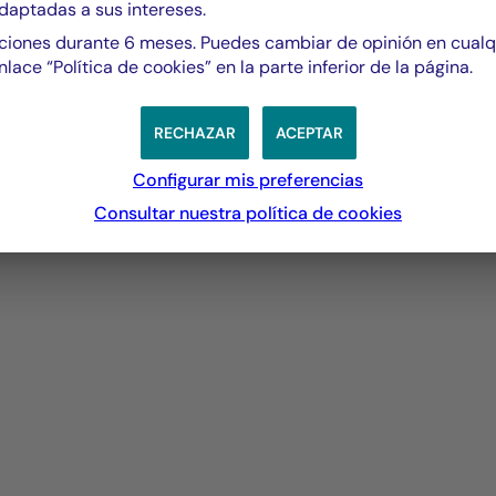
Gestiones sistemáticas aplicadas a todas las
daptadas a sus intereses.
clases de activos para potenciar el rendimiento.
iones durante 6 meses. Puedes cambiar de opinión en cual
nlace “Política de cookies” en la parte inferior de la página.
SABER MÁS
RECHAZAR
ACEPTAR
Configurar mis preferencias
Consultar nuestra política de
cookies