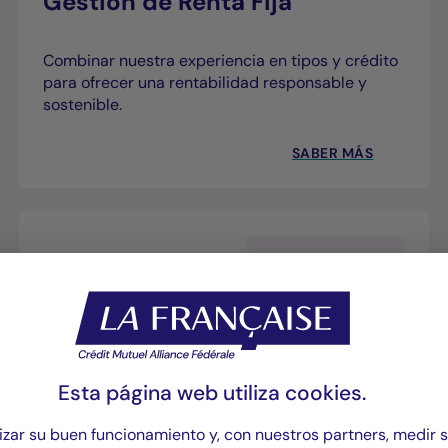
Gestión de Renta Fija
Combinar nuestra experiencia en tipos y crédito
para ofrecer una rentabilidad responsable y
sostenible.
SABER MÁS
Esta página web utiliza
cookies
.
Gestión Cuantitativa
zar su buen funcionamiento y, con nuestros partners, medir 