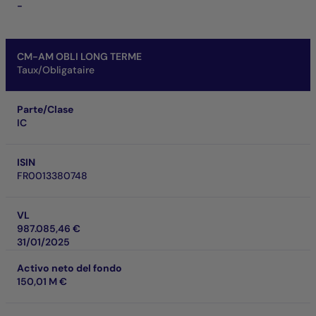
-
CM-AM OBLI LONG TERME
Taux/Obligataire
Parte/Clase
IC
ISIN
FR0013380748
VL
987.085,46 €
31/01/2025
Activo neto del fondo
150,01 M €