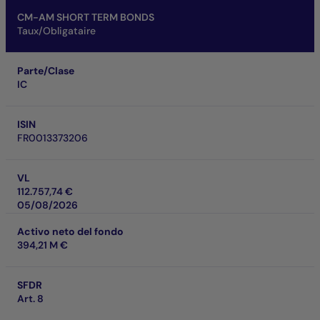
CM-AM SHORT TERM BONDS
Taux/Obligataire
Parte/Clase
IC
ISIN
FR0013373206
VL
112.757,74 €
05/08/2026
Activo neto del fondo
394,21 M €
SFDR
Art. 8