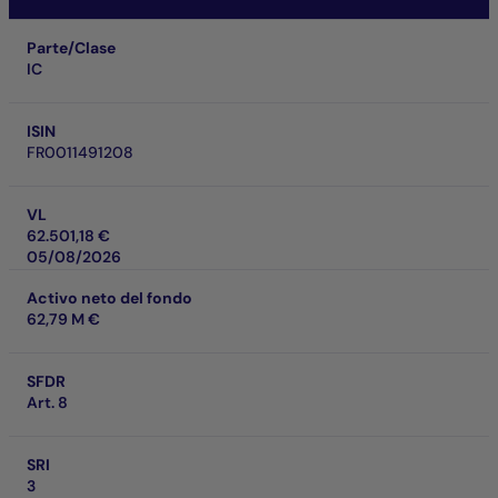
Parte/Clase
IC
ISIN
FR0011491208
VL
62.501,18 €
05/08/2026
Activo neto del fondo
62,79 M €
SFDR
Art. 8
SRI
3