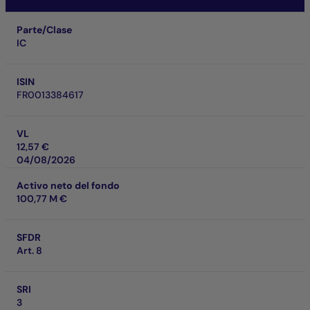
Parte/Clase
IC
ISIN
FR0013384617
VL
12,57 €
04/08/2026
Activo neto del fondo
100,77 M €
SFDR
Art. 8
SRI
3