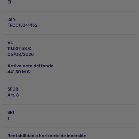
EI
ISIN
FR0013241452
VL
111.537,58 €
05/08/2026
Activo neto del fondo
441,30 M €
SFDR
Art. 8
SRI
1
Rentabilidad a horizonte de inversión