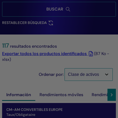
BUSCAR
RESTABLECER BÚSQUEDA
117
resultados encontrados
Exportar todos los productos identificados
(87 Ko -
xlsx)
Ordenar por:
Información
Rendimientos móviles
Rendimientos
Nombre del fondo
Parte/Clase
ISIN
VL
Activo neto del fondo
SFDR
SRI
Rentabilidad a horizonte de inversión
CM-AM CONVERTIBLES EUROPE
Taux/Obligataire