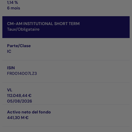
1,14 %
6 mois
CM-AM INSTITUTIONAL SHORT TERM
Taux/Obligataire
Parte/Clase
IC
ISIN
FR0014007LZ3
VL
112.048,44 €
05/08/2026
Activo neto del fondo
441,30 M €