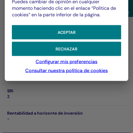
Puedes cambiar de opinión en cualquier
ISIN
FR001400O234
momento haciendo clic en el enlace “Política de
Most
Filtrar
cookies” en la parte inferior de la página.
VL
110,25 €
ACEPTAR
05/08/2026
Activo neto del fondo
RECHAZAR
287,50 M €
Configurar mis preferencias
SFDR
Consultar nuestra política de
cookies
Art. 8
SRI
2
Rentabilidad a horizonte de inversión
-