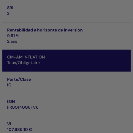
SRI
2
Rentabilidad a horizonte de inversión
9,91 %
2 ans
CM-AM INFLATION
Taux/Obligataire
Parte/Clase
IC
ISIN
FR0014006FV6
VL
107.685,10 €