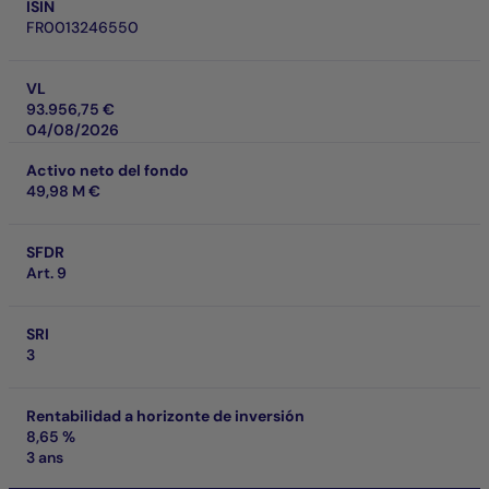
ISIN
FR0013246550
VL
93.956,75 €
04/08/2026
Activo neto del fondo
49,98 M €
SFDR
Art. 9
SRI
3
Rentabilidad a horizonte de inversión
8,65 %
3 ans