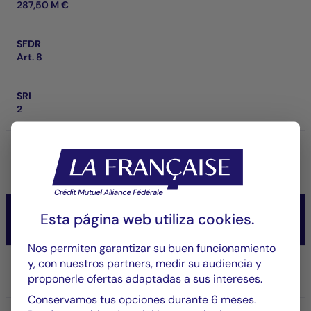
287,50 M €
SFDR
Art. 8
SRI
2
Rentabilidad a horizonte de inversión
-
CM-AM OBLI CROSSOVER 2029
Esta página web utiliza
cookies
.
Taux/Obligataire
Nos permiten garantizar su buen funcionamiento
y, con nuestros partners, medir su audiencia y
Parte/Clase
RC
proponerle ofertas adaptadas a sus intereses.
Conservamos tus opciones durante 6 meses.