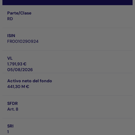
Parte/Clase
RD
ISIN
FR0010290924
VL
1.791,93 €
05/08/2026
Activo neto del fondo
441,30 M €
SFDR
Art. 8
SRI
1