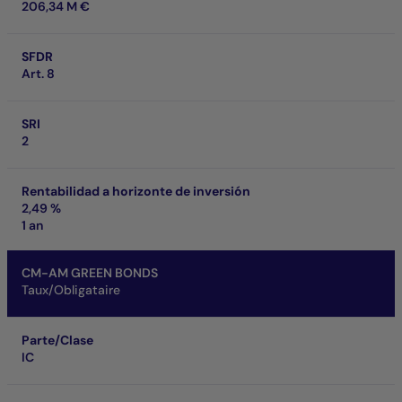
206,34 M €
SFDR
Art. 8
SRI
2
Rentabilidad a horizonte de inversión
2,49 %
1 an
CM-AM GREEN BONDS
Taux/Obligataire
Parte/Clase
IC