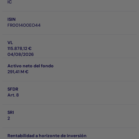
IC
ISIN
FR001400EO44
VL
115.878,12 €
04/08/2026
Activo neto del fondo
291,41 M €
SFDR
Art. 8
SRI
2
Rentabilidad a horizonte de inversión