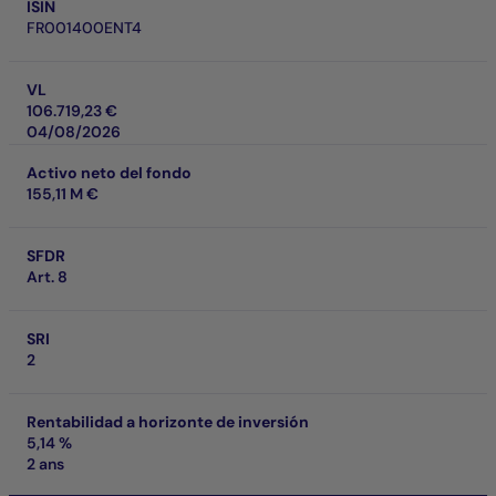
ISIN
FR001400ENT4
VL
106.719,23 €
04/08/2026
Activo neto del fondo
155,11 M €
SFDR
Art. 8
SRI
2
Rentabilidad a horizonte de inversión
5,14 %
2 ans