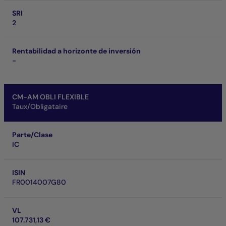
SRI
2
Rentabilidad a horizonte de inversión
-
CM-AM OBLI FLEXIBLE
Taux/Obligataire
Parte/Clase
IC
ISIN
FR0014007G80
VL
107.731,13 €