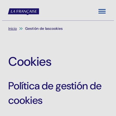
Menu
Usted está aquí:
Inicio
Gestión de lascookies
Cookies
Política de gestión de
cookies