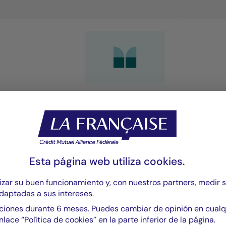
Gestión de renta fija
Gesti
ombinar nuestra experiencia en tipos y
Una exper
rédito para ofrecer una rentabilidad
arquitect
Esta página web utiliza
cookies
.
esponsable y sostenible.
sostenibl
largo plaz
zar su buen funcionamiento y, con nuestros partners, medir 
daptadas a sus intereses.
iones durante 6 meses. Puedes cambiar de opinión en cual
SABER MÁS
nlace “Política de cookies” en la parte inferior de la página.