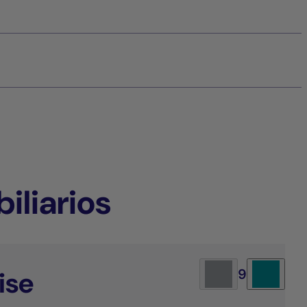
iliarios
ise
9