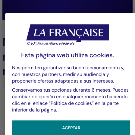
Antoine Rolland,
Presidente del Directorio de New Alpha AM
Más información sobre
nuestros servicios a
Esta página web utiliza
cookies
.
medida
Nos permiten garantizar su buen funcionamiento y,
con nuestros partners, medir su audiencia y
proponerle ofertas adaptadas a sus intereses.
Conservamos tus opciones durante 6 meses. Puedes
cambiar de opinión en cualquier momento haciendo
clic en el enlace “Política de cookies” en la parte
inferior de la página.
ACEPTAR