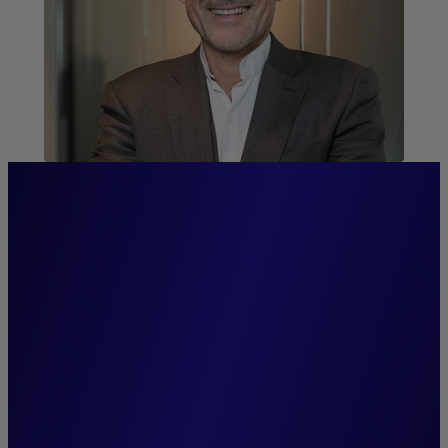
“Firmemente comprometidos
con nuestros clientes,
ponemos nuestro espíritu
emprendedor al servicio del
desarrollo de una plataforma
institucional de arquitectura
abierta.”