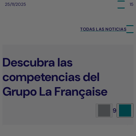
25/11/2025
15/
TODAS LAS NOTICIAS
Descubra las
competencias del
Grupo La Française
9