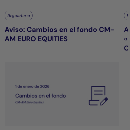
Regulatorio
R
Aviso: Cambios en el fondo CM-
A
AM EURO EQUITIES
«
C
F