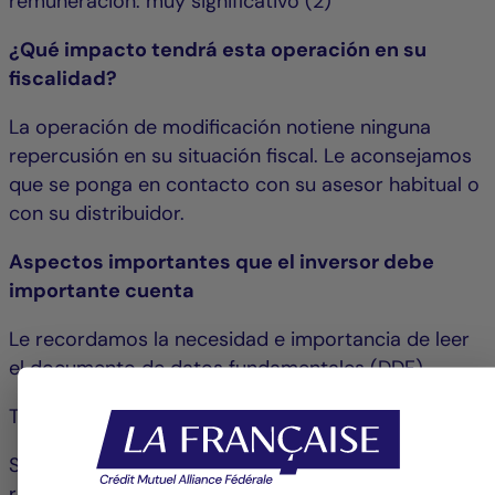
remuneración: muy significativo (2)
¿Qué impacto tendrá esta operación en su
fiscalidad?
La operación de modificación notiene ninguna
repercusión en su situación fiscal. Le aconsejamos
que se ponga en contacto con su asesor habitual o
con su distribuidor.
Aspectos importantes que el inversor debe
importante cuenta
Le recordamos la necesidad e importancia de leer
el documento de datos fundamentales (DDF).
Tiene las siguientes opciones:
Si está conforme con la modificación: no se
requiere ninguna acción por su parte.