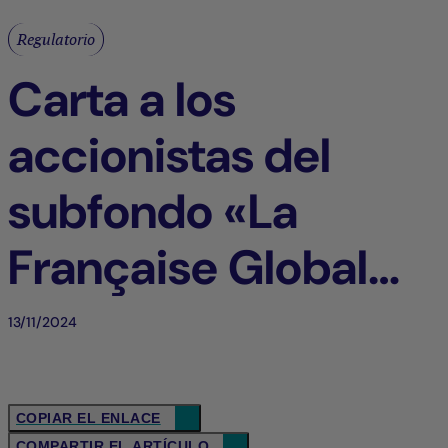
Regulatorio
Carta a los
accionistas del
subfondo «La
Française Global
coco» de la Sicav
13/11/2024
La Française (es)
COPIAR EL ENLACE
COMPARTIR EL ARTÍCULO