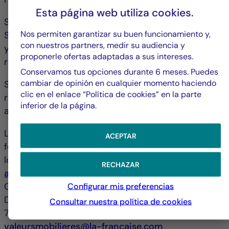
Esta página web utiliza
cookies
.
Si no está conforme con el cambio: puede salir del
Nos permiten garantizar su buen funcionamiento y,
Subfondo en cualquier momento de forma gratuita,
con nuestros partners, medir su audiencia y
ya que el Subfondo no cobra comisiones de
proponerle ofertas adaptadas a sus intereses.
reembolso.
Conservamos tus opciones durante 6 meses. Puedes
cambiar de opinión en cualquier momento haciendo
Si no está seguro sobre la operación, le
clic en el enlace “Política de cookies” en la parte
recomendamos que se ponga en contacto con su
inferior de la página.
asesor o distribuidor.
Los documentos de datos fundamentales y el
ACEPTAR
folleto del Subfondo se encuentran disponibles en
los sitios web
www.creditmutuel-
RECHAZAR
am.eu
y/o
www.la-francaise.com
o a través de :
CREDIT MUTUEL ASSET MANAGEMENT -
Configurar mis preferencias
Département Marketing - 128 boulevard Raspail-
Consultar nuestra política de
cookies
75006 PARÍS o correo electrónico :
contact-
valeursmobilieres@la-francaise.com