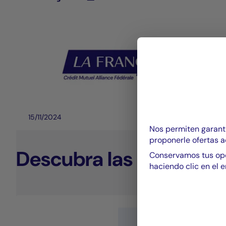
15/11/2024
Nos permiten garanti
proponerle ofertas a
Descubra las competen
Conservamos tus opc
haciendo clic en el e