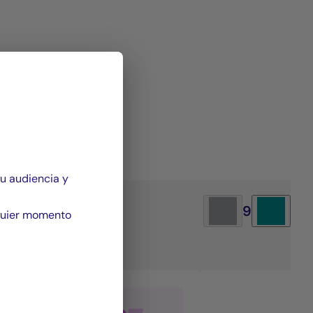
su audiencia y
ise
9
quier momento