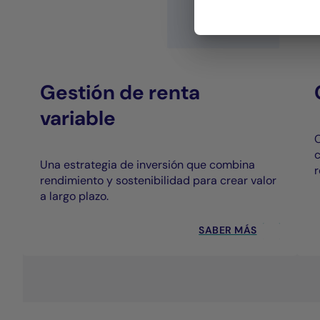
Gestión de renta
variable
C
c
Una estrategia de inversión que combina
r
rendimiento y sostenibilidad para crear valor
a largo plazo.
SABER MÁS