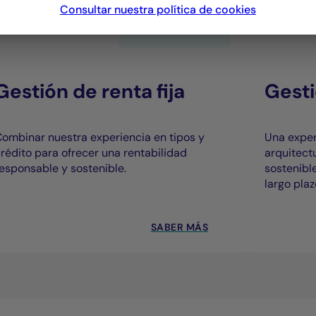
Consultar nuestra política de
cookies
Gestión de renta fija
Gesti
ombinar nuestra experiencia en tipos y
Una exper
rédito para ofrecer una rentabilidad
arquitect
esponsable y sostenible.
sostenibl
largo plaz
SABER MÁS