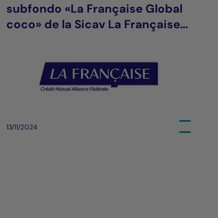
subfondo «La Française Global
coco» de la Sicav La Française
(es)
13/11/2024