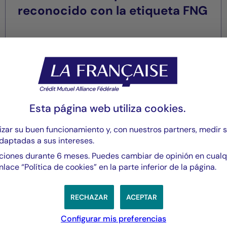
reconocido con la etiqueta FNG
Esta página web utiliza
cookies
.
26/11/2020
zar su buen funcionamiento y, con nuestros partners, medir 
daptadas a sus intereses.
cias del Grupo La França
iones durante 6 meses. Puedes cambiar de opinión en cual
nlace “Política de cookies” en la parte inferior de la página.
RECHAZAR
ACEPTAR
Configurar mis preferencias