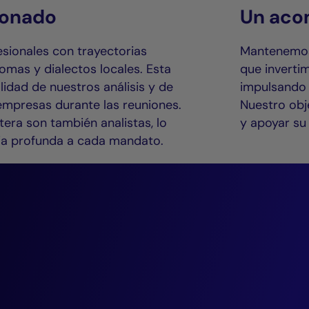
ionado
Un aco
sionales con trayectorias
Mantenemos 
iomas y dialectos locales. Esta
que inverti
lidad de nuestros análisis y de
impulsando 
 empresas durante las reuniones.
Nuestro obj
tera son también analistas, lo
y apoyar su
ia profunda a cada mandato.
“Estamos convenc
decisiones de inv
sistemáticas pued