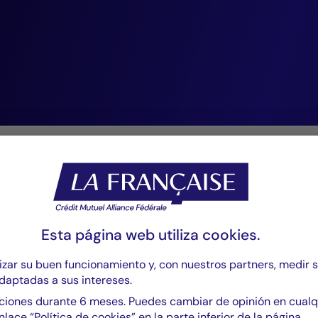
bases de un crec
sostenible.”
Mark Wolter,
managing director.
la experiencia de LF SAM
Esta página web utiliza
cookies
.
zar su buen funcionamiento y, con nuestros partners, medir 
daptadas a sus intereses.
iones durante 6 meses. Puedes cambiar de opinión en cual
nlace “Política de cookies” en la parte inferior de la página.