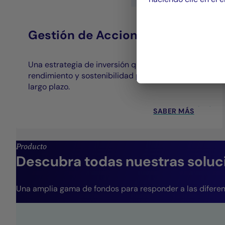
Gestión de Acciones
Una estrategia de inversión que combina
rendimiento y sostenibilidad para crear valor a
largo plazo.
SABER MÁS
Producto
Descubra todas nuestras soluc
Una amplia gama de fondos para responder a las diferent