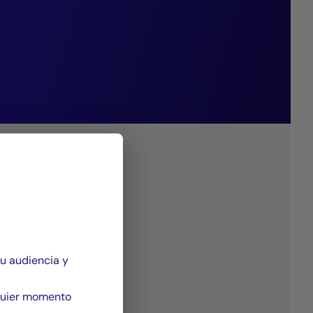
imiento
su audiencia y
quier momento