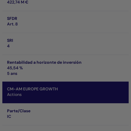
422,74 M €
SFDR
Art. 8
SRI
4
Rentabilidad a horizonte de inversión
45,54 %
5 ans
CM-AM EUROPE GROWTH
Actions
Parte/Clase
IC