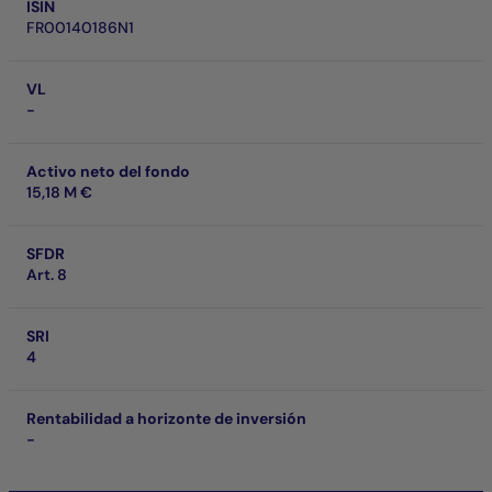
ISIN
FR00140186N1
VL
-
Activo neto del fondo
15,18 M €
SFDR
Art. 8
SRI
4
Rentabilidad a horizonte de inversión
-