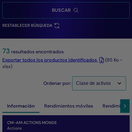
BUSCAR
RESTABLECER BÚSQUEDA
73
resultados encontrados
Exportar todos los productos identificados
(85 Ko -
xlsx)
Ordenar por:
Información
Rendimientos móviles
Rendimientos
Nombre del fondo
Parte/Clase
ISIN
VL
Activo neto del fondo
SFDR
SRI
Rentabilidad a horizonte de inversión
CM-AM ACTIONS MONDE
Actions