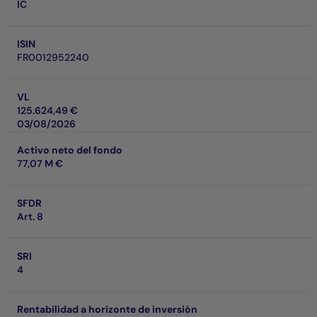
IC
ISIN
FR0012952240
VL
125.624,49 €
03/08/2026
Activo neto del fondo
77,07 M €
SFDR
Art. 8
SRI
4
Rentabilidad a horizonte de inversión