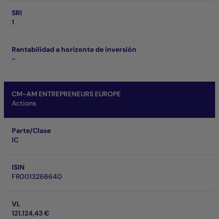
SRI
1
Rentabilidad a horizonte de inversión
-
CM-AM ENTREPRENEURS EUROPE
Actions
Parte/Clase
IC
ISIN
FR0013266640
VL
121.124,43 €