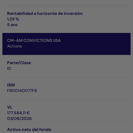
Rentabilidad a horizonte de inversión
1,29 %
5 ans
CM-AM CONVICTIONS USA
Actions
Parte/Clase
IC
ISIN
FR00140077F8
VL
177.584,11 €
03/08/2026
Activo neto del fondo