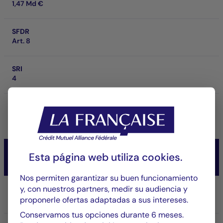
1,47 Md €
SFDR
Art. 8
SRI
4
Rentabilidad a horizonte de inversión
-
CM-AM CONVICTIONS USA
Esta página web utiliza
cookies
.
Actions
Nos permiten garantizar su buen funcionamiento
y, con nuestros partners, medir su audiencia y
Parte/Clase
IC USD
proponerle ofertas adaptadas a sus intereses.
Conservamos tus opciones durante 6 meses.