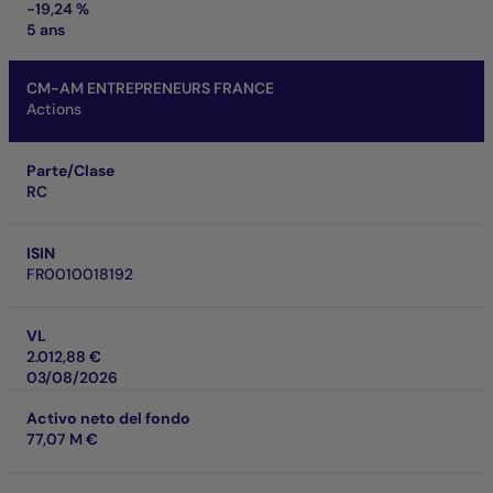
-19,24 %
5 ans
CM-AM ENTREPRENEURS FRANCE
Actions
Parte/Clase
RC
ISIN
FR0010018192
VL
2.012,88 €
03/08/2026
Activo neto del fondo
77,07 M €