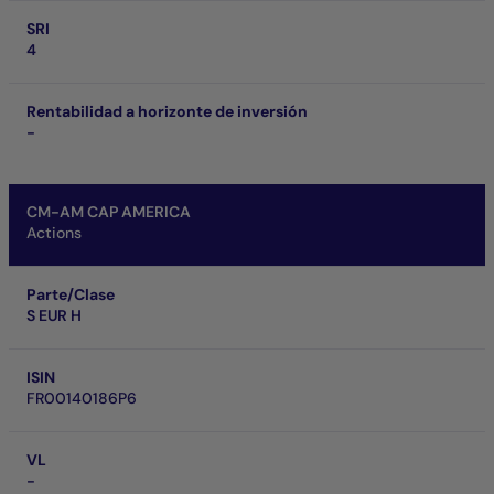
SRI
4
Rentabilidad a horizonte de inversión
-
CM-AM CAP AMERICA
Actions
Parte/Clase
S EUR H
ISIN
FR00140186P6
VL
-