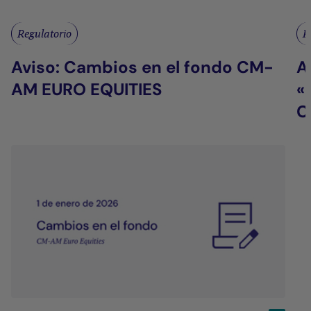
Regulatorio
R
Aviso: Cambios en el fondo CM-
A
AM EURO EQUITIES
«
C
F