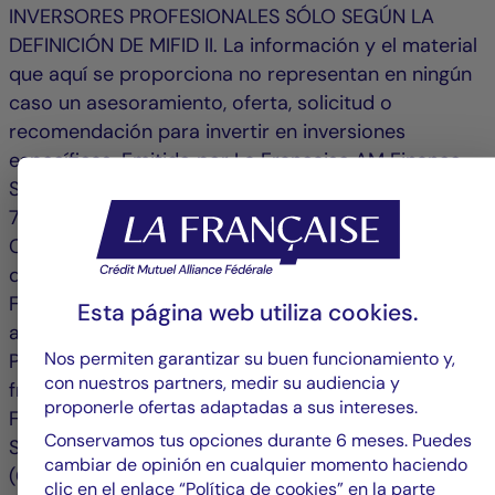
INVERSORES PROFESIONALES SÓLO SEGÚN LA
DEFINICIÓN DE MIFID II. La información y el material
que aquí se proporciona no representan en ningún
caso un asesoramiento, oferta, solicitud o
recomendación para invertir en inversiones
específicas. Emitido por La Française AM Finance
Services, domicilio social 128, boulevard Raspail,
75006 París, Francia, regulado por la "Autorité de
Contrôle Prudentiel" como proveedor de servicios
de inversión con el número 18673 X, filial de La
Française. Información en Internet para las
Esta página web utiliza
cookies
.
autoridades reguladoras: Autorité de Contrôle
Nos permiten garantizar su buen funcionamiento y,
Prudentiel et de Résolution www.acp.banque-
con nuestros partners, medir su audiencia y
france.fr, Autorité des Marchés
proponerle ofertas adaptadas a sus intereses.
Financiers www.amffrance.org, Commission de
Conservamos tus opciones durante 6 meses. Puedes
Surveillance du Secteur Financier
cambiar de opinión en cualquier momento haciendo
(CSSF) www.cssf.lu. El valor de las inversiones y los
clic en el enlace “Política de cookies” en la parte