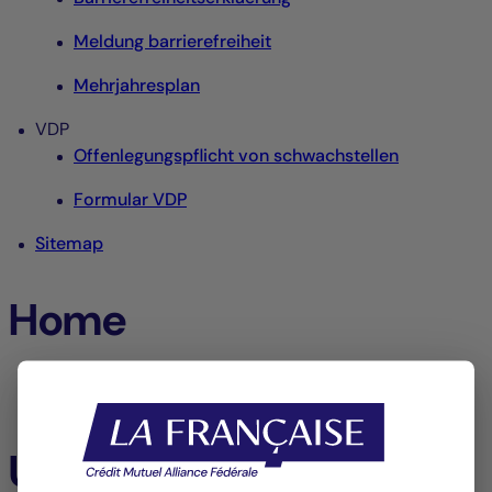
Meldung barrierefreiheit
Mehrjahresplan
VDP
Offenlegungspflicht von schwachstellen
Formular VDP
Sitemap
Home
Home
Unsere fonds