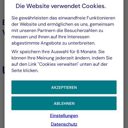
Die Website verwendet Cookies.
Sie gewährleisten das einwandfreie Funktionieren
Börsennotierte
der Website und ermöglichen es uns, gemeinsam
mit unseren Partnern die Besucherzahlen zu
Vermögenswerte
messen und Ihnen auf Ihre Interessen
abgestimmte Angebote zu unterbreiten.
Alle börsennotierten Vermögenswerte
Wir speichern Ihre Auswahl für 6 Monate. Sie
können Ihre Meinung jederzeit ändern, indem Sie
auf den Link "Cookies verwalten" unten auf der
Unsere Expertise
Seite klicken.
AKZEPTIEREN
Alle unsere Expertisen
Aktienverwaltung
ABLEHNEN
Zins- und Kreditmanagement
Einstellungen
Datenschutz
Diversifiziertes Management