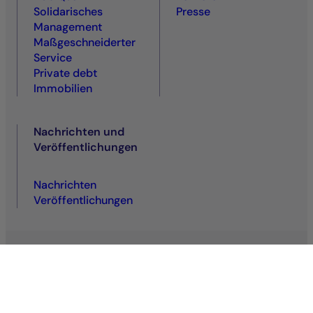
Solidarisches
Presse
Management
Maßgeschneiderter
Service
Private debt
Immobilien
Nachrichten und
Veröffentlichungen
Nachrichten
Veröffentlichungen
Datenschutzrichtlinie
Regulatorische Informationen
Rechtliche Hinweise
Cookie-Richtlinie
Allgemeine Nutzungsbedingungen
Barrierefreiheit : nicht gewährleistet
VDP
.
VDS
Sitemap