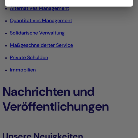
Alternatives Management
Quantitatives Management
Solidarische Verwaltung
Maßgeschneiderter Service
Private Schulden
Immobilien
Nachrichten und
Veröffentlichungen
Unsere Neuigkeiten