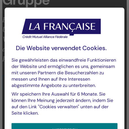
Entwickelt und bietet eine
Überzeugungsbasierte Multi-Kompetenz-
Vermögensverwaltung für Drittkunden,
Die Website verwendet Cookies.
die Leistung, Nachhaltigkeit,
Risikokontrolle und Transparenz vereint.
Sie gewährleisten das einwandfreie Funktionieren
der Website und ermöglichen es uns, gemeinsam
mit unseren Partnern die Besucherzahlen zu
messen und Ihnen auf Ihre Interessen
MEHR ÜBER DIE UNTERNEHMENSGRUPPE ERFAHREN
abgestimmte Angebote zu unterbreiten.
Wir speichern Ihre Auswahl für 6 Monate. Sie
können Ihre Meinung jederzeit ändern, indem Sie
auf den Link "Cookies verwalten" unten auf der
Seite klicken.