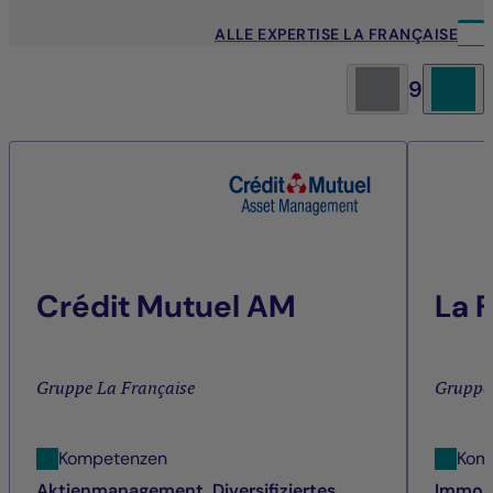
ALLE EXPERTISE LA FRANÇAISE
9
Crédit Mutuel AM
La 
Gruppe La Française
Gruppe
Kompetenzen
Kom
Aktienmanagement, Diversifiziertes
Immob