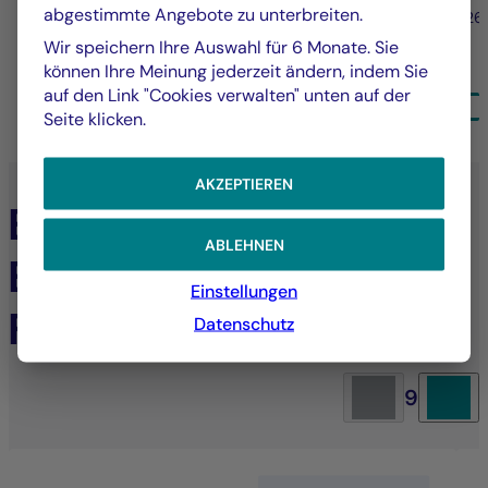
abgestimmte Angebote zu unterbreiten.
25/06/2026
26
Wir speichern Ihre Auswahl für 6 Monate. Sie
können Ihre Meinung jederzeit ändern, indem Sie
auf den Link "Cookies verwalten" unten auf der
ALLE NEUIGKEITEN
Seite klicken.
AKZEPTIEREN
Entdecken Sie die
ABLEHNEN
Expertise der La
Einstellungen
Française Gruppe
Datenschutz
9