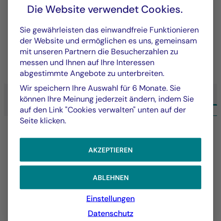
Die Website verwendet Cookies.
Ein Investitionsansatz, der langfristige
Sie gewährleisten das einwandfreie Funktionieren
Wertschöpfung durch Performance und
der Website und ermöglichen es uns, gemeinsam
Nachhaltigkeit verbindet.
mit unseren Partnern die Besucherzahlen zu
messen und Ihnen auf Ihre Interessen
MEHR ERFAHREN
abgestimmte Angebote zu unterbreiten.
Wir speichern Ihre Auswahl für 6 Monate. Sie
können Ihre Meinung jederzeit ändern, indem Sie
auf den Link "Cookies verwalten" unten auf der
ALLE EXPERTISE LA FRANÇAISE
Seite klicken.
AKZEPTIEREN
ABLEHNEN
Einstellungen
Datenschutz