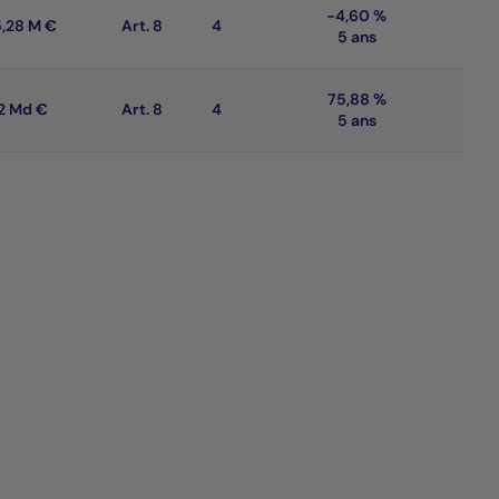
-4,60 %
,28 M €
Art. 8
4
5 ans
75,88 %
12 Md €
Art. 8
4
5 ans