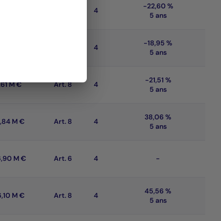
-22,60 %
1,33 M €
Art. 8
4
5 ans
-18,95 %
,61 M €
Art. 8
4
5 ans
-21,51 %
,61 M €
Art. 8
4
5 ans
38,06 %
,84 M €
Art. 8
4
5 ans
,90 M €
Art. 6
4
-
45,56 %
,10 M €
Art. 8
4
5 ans