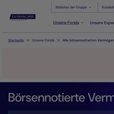
Websites der Gruppe
Kundenb
Unsere Fonds
Unsere Exper
Sie befinden sich hier:
Startseite
Unsere Fonds
Alle börsennotierten Vermöge
Börsennotierte Ver