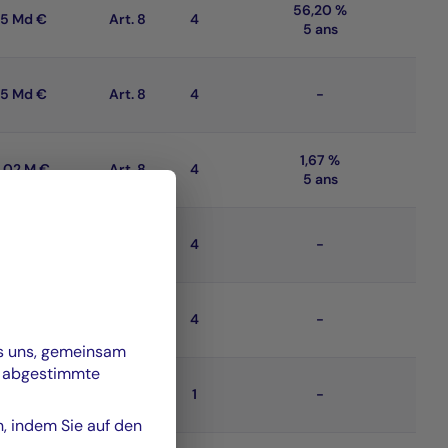
56,20 %
25 Md €
Art. 8
4
5 ans
25 Md €
Art. 8
4
-
1,67 %
,02 M €
Art. 8
4
5 ans
49 Md €
Art. 8
4
-
49 Md €
Art. 8
4
-
es uns, gemeinsam
n abgestimmte
,80 M $
Art. 8
1
-
n, indem Sie auf den