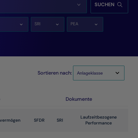
SUCHEN
SRI
PEA
Sortieren nach:
e
Dokumente
Laufzeitbezogene
overmögen
SFDR
SRI
Performance