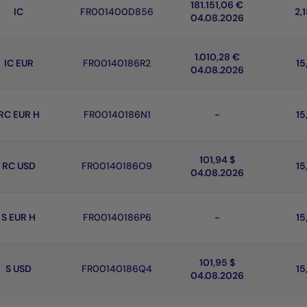
181.151,06 €
IC
FR001400D856
2,
04.08.2026
1.010,28 €
IC EUR
FR00140186R2
15
04.08.2026
RC EUR H
FR00140186N1
-
15
101,94 $
RC USD
FR00140186O9
15
04.08.2026
S EUR H
FR00140186P6
-
15
101,95 $
S USD
FR00140186Q4
15
04.08.2026