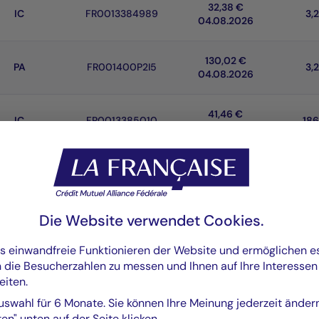
32,38 €
IC
FR0013384989
3,
04.08.2026
130,02 €
PA
FR001400P2I5
3,
04.08.2026
41,46 €
IC
FR0013385010
186
04.08.2026
180.607,51 €
IC
FR00140077F8
1,
04.08.2026
Die Website verwendet Cookies.
159.000,00 $
IC USD
FR001400NFD5
1,
04.08.2026
as einwandfreie Funktionieren der Website und ermöglichen 
n die Besucherzahlen zu messen und Ihnen auf Ihre Interesse
100,68 $
eiten.
RC
FR0014016KR3
599
05.08.2026
uswahl für 6 Monate. Sie können Ihre Meinung jederzeit änder
en" unten auf der Seite klicken.