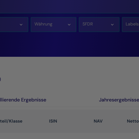
Währung
SFDR
Labels
)
llierende Ergebnisse
Jahresergebniss
teil/Klasse
ISIN
NAV
Nett