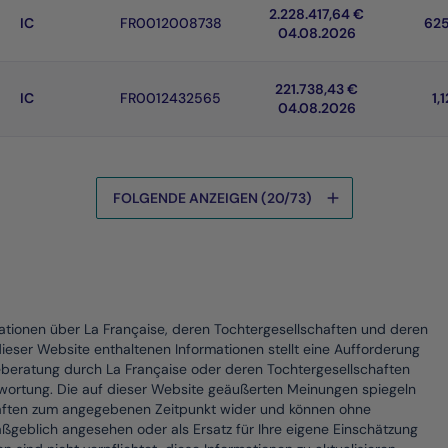
2.228.417,64 €
IC
FR0012008738
625
04.08.2026
221.738,43 €
IC
FR0012432565
1,
04.08.2026
FOLGENDE ANZEIGEN (20/73)
mationen über La Française, deren Tochtergesellschaften und deren
dieser Website enthaltenen Informationen stellt eine Aufforderung
eberatung durch La Française oder deren Tochtergesellschaften
twortung. Die auf dieser Website geäußerten Meinungen spiegeln
haften zum angegebenen Zeitpunkt wider und können ohne
aßgeblich angesehen oder als Ersatz für Ihre eigene Einschätzung