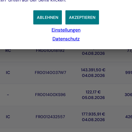
121.938,10 €
IC
FR0013266640
17
04.08.2026
ABLEHNEN
AKZEPTIEREN
126.526,06 €
IC
FR0012952240
77
Einstellungen
04.08.2026
Datenschutz
2.027,30 €
RC
FR0010018192
77
04.08.2026
143.391,50 €
IC
FR00140037W7
991
04.08.2026
122,17 €
-
FR001400XS96
306
05.08.2026
177.935,91 €
IC
FR0012432557
426
04.08.2026