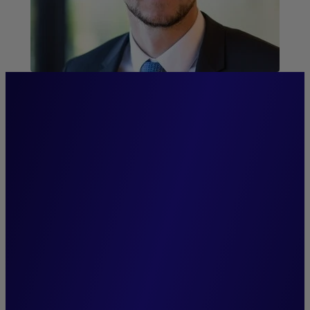
“Die Stabilität unseres
Führungsteams, das seit der
Gründung von Cigogne
Management treu an unserer
Seite steht, ist einer unserer
Grundpfeiler. Sie fördert den
Zusammenhalt,
gewährleistet die Weitergabe
unseres Know-hows und