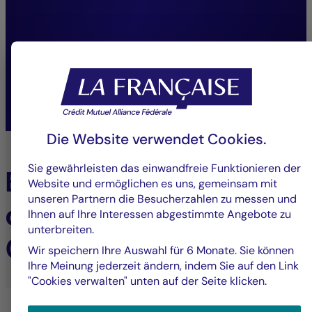
stärkt unsere Fähigkeit,
nachhaltige Leistung zu
erbringen.”
Joffrey Czurda,
Geschäftsführer Cigogne Management.
Die Website verwendet Cookies.
Sie gewährleisten das einwandfreie Funktionieren der
Erfahren Sie mehr über
Website und ermöglichen es uns, gemeinsam mit
unseren Partnern die Besucherzahlen zu messen und
die Expertise von
Ihnen auf Ihre Interessen abgestimmte Angebote zu
unterbreiten.
Cigogne Management
Wir speichern Ihre Auswahl für 6 Monate. Sie können
Ihre Meinung jederzeit ändern, indem Sie auf den Link
"Cookies verwalten" unten auf der Seite klicken.