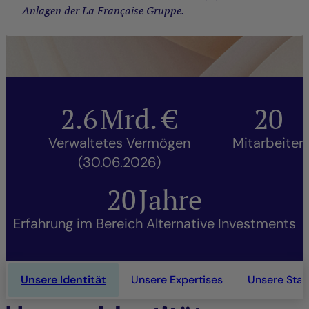
Anlagen der La Française Gruppe.
2.6
Mrd. €
20
Verwaltetes Vermögen
Mitarbeiter
(30.06.2026)
20
Jahre
Erfahrung im Bereich Alternative Investments
Unsere Identität
Unsere Expertises
Unsere Sta