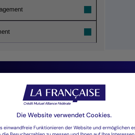
nagement
ment
“ESG-Kriterien p
gesamten Anlage
stärken nachhalt
Die Website verwendet Cookies.
Unternehmenspra
as einwandfreie Funktionieren der Website und ermöglichen 
n die Besucherzahlen zu messen und Ihnen auf Ihre Interesse