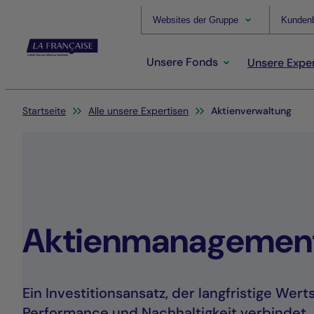
Websites der Gruppe
Kundenb
Unsere Fonds
Unsere Exper
Sie befinden sich hier:
Startseite
Alle unsere Expertisen
Aktienverwaltung
Aktienmanagemen
Ein Investitionsansatz, der langfristige We
Performance und Nachhaltigkeit verbindet.