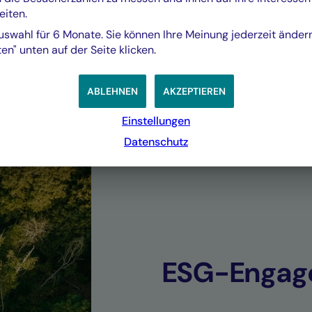
eiten.
Caroline Lamy,
uswahl für 6 Monate. Sie können Ihre Meinung jederzeit änder
Leiterin Aktienproduktmanagement, Crédit M
en" unten auf der Seite klicken.
ABLEHNEN
AKZEPTIEREN
agelösungen
Einstellungen
Datenschutz
liche Bedürfnisse und Risikoprofile eingeht.
ESG-Engag