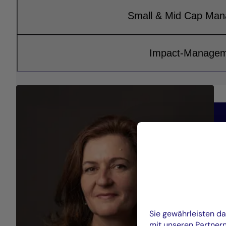
Small & Mid Cap Ma
Impact-Manage
Sie gewährleisten d
mit unseren Partner