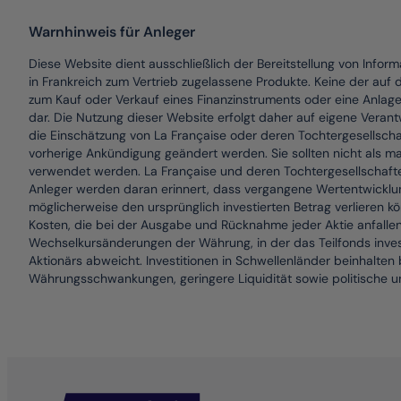
Warnhinweis für Anleger
Diese Website dient ausschließlich der Bereitstellung von Infor
in Frankreich zum Vertrieb zugelassene Produkte. Keine der auf 
zum Kauf oder Verkauf eines Finanzinstruments oder eine Anlag
dar. Die Nutzung dieser Website erfolgt daher auf eigene Veran
die Einschätzung von La Française oder deren Tochtergesellsc
vorherige Ankündigung geändert werden. Sie sollten nicht als m
verwendet werden. La Française und deren Tochtergesellschaften 
Anleger werden daran erinnert, dass vergangene Wertentwicklung
möglicherweise den ursprünglich investierten Betrag verlieren 
Kosten, die bei der Ausgabe und Rücknahme jeder Aktie anfalle
Wechselkursänderungen der Währung, in der das Teilfonds invest
Aktionärs abweicht. Investitionen in Schwellenländer beinhalte
Währungsschwankungen, geringere Liquidität sowie politische un