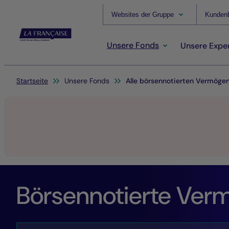
Websites der Gruppe
Kundenb
Unsere Fonds
Unsere Exper
Sie befinden sich hier:
Startseite
Unsere Fonds
Alle börsennotierten Vermöge
Börsennotierte Ver