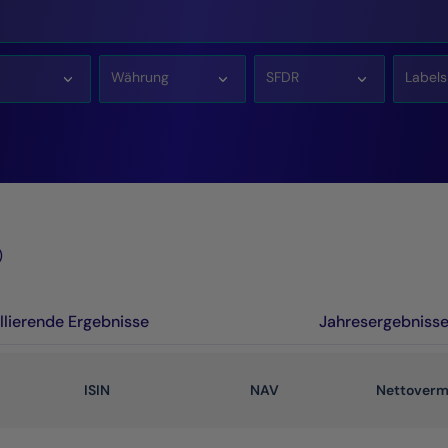
Währung
SFDR
Labels
)
llierende Ergebnisse
Jahresergebniss
ISIN
NAV
Nettover