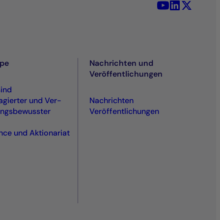
YouTube - La 
LinkedIn -
X (Twit
ppe
Nachrichten und
Veröffentlichungen
sind
agierter und Ver­
Nachrichten
ngs­bewusster
Veröffentlichungen
ce und Aktionariat