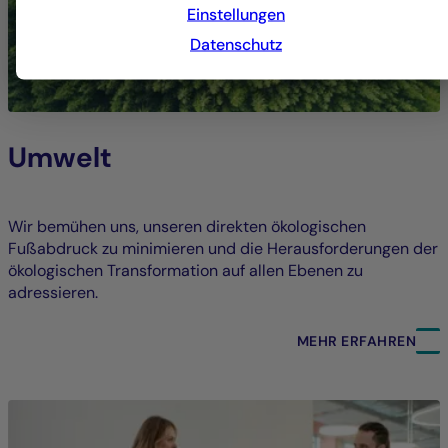
Einstellungen
Datenschutz
Umwelt
Wir bemühen uns, unseren direkten ökologischen
Fußabdruck zu minimieren und die Herausforderungen der
ökologischen Transformation auf allen Ebenen zu
adressieren.
MEHR ERFAHREN