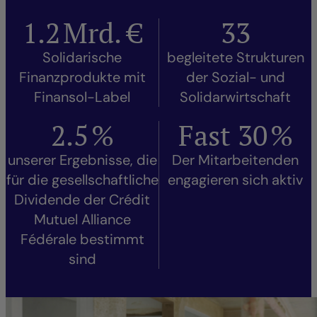
1.2
Mrd. €
33
Solidarische
begleitete Strukturen
Finanzprodukte mit
der Sozial- und
Finansol-Label
Solidarwirtschaft
2.5
%
Fast
30
%
unserer Ergebnisse, die
Der Mitarbeitenden
für die gesellschaftliche
engagieren sich aktiv
Dividende der Crédit
Mutuel Alliance
Fédérale bestimmt
sind