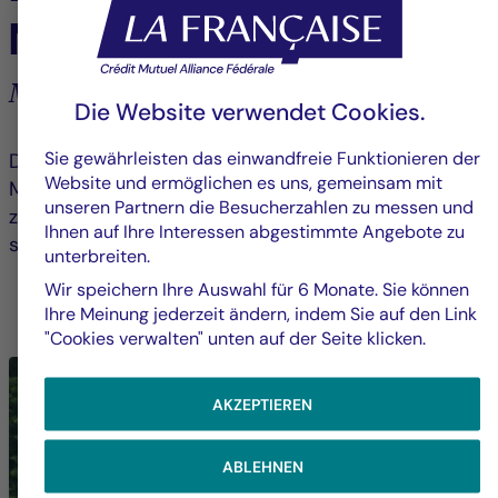
Mitarbeitende
Mitarbeitende zur Beteiligung einladen
Die Website verwendet Cookies.
Sie gewährleisten das einwandfreie Funktionieren der
Die Gruppe integriert CSR in die
Website und ermöglichen es uns, gemeinsam mit
Mitarbeitendenstrategie, indem sie sensibilisiert und
unseren Partnern die Besucherzahlen zu messen und
zur aktiven Beteiligung an bürgerschaftlichen und
Ihnen auf Ihre Interessen abgestimmte Angebote zu
solidarischen Initiativen motiviert.
unterbreiten.
Wir speichern Ihre Auswahl für 6 Monate. Sie können
MEHR ERFAHREN ÜBER MITARBEITENDENENGAGEMENT
Ihre Meinung jederzeit ändern, indem Sie auf den Link
"Cookies verwalten" unten auf der Seite klicken.
AKZEPTIEREN
ABLEHNEN