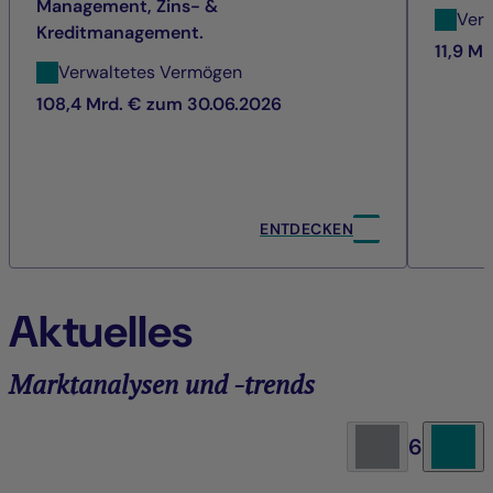
Management, Zins- &
Ver
Kreditmanagement.
11,9 M
Verwaltetes Vermögen
108,4 Mrd. € zum 30.06.2026
ENTDECKEN
Aktuelles
Marktanalysen und -trends
6