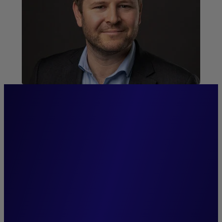
“Wir ermöglichen unseren
Kunden den Zugang zu
einem globalen und
spezialisierten Management
in allen unseren
börsennotierten Zins- und
Kreditstrategien.”