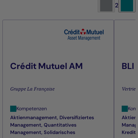
2
Crédit Mutuel AM
BLI
Gruppe La Française
Vertrie
Kompetenzen
Kom
Aktienmanagement, Diversifiziertes
Aktien
Management, Quantitatives
Manage
Management, Solidarisches
Kredi