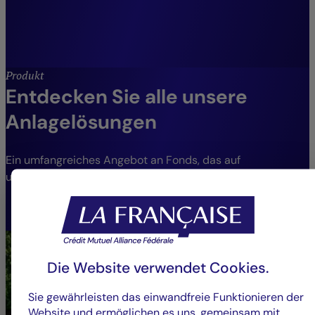
Julien Maio,
Co-Leiter Zins- und Kreditmanagement,
Crédit Mutuel Asset Management.
Produkt
Entdecken Sie alle unsere
Anlagelösungen
Ein umfangreiches Angebot an Fonds, das auf
unterschiedliche Bedürfnisse und Risikoprofile eingeht.
FONDS ANSEHEN
Die Website verwendet Cookies.
Sie gewährleisten das einwandfreie Funktionieren der
Website und ermöglichen es uns, gemeinsam mit