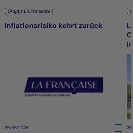
Gruppe La Française
G
Inflationsrisiko kehrt zurück
L
G
i
25/06/2026
26