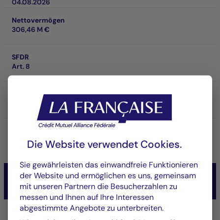
04.08.2026
Nettovermögen
306,46 M €
SFDR
Art. 8
SRI
3
Laufzeitbezogene Performance
21,40 %
Die Website verwendet Cookies.
3 ans
Sie gewährleisten das einwandfreie Funktionieren
der Website und ermöglichen es uns, gemeinsam
CM-AM TEMPERE INTERNATIONAL
Diversifiés
mit unseren Partnern die Besucherzahlen zu
messen und Ihnen auf Ihre Interessen
abgestimmte Angebote zu unterbreiten.
Anteil/Klasse