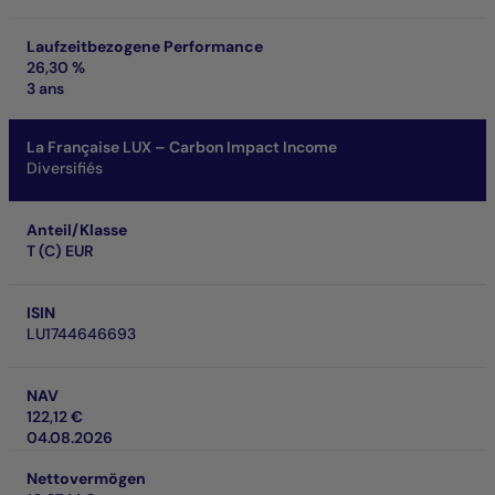
Laufzeitbezogene Performance
26,30 %
3 ans
La Française LUX – Carbon Impact Income
Diversifiés
Anteil/Klasse
T (C) EUR
ISIN
LU1744646693
NAV
122,12 €
04.08.2026
Nettovermögen