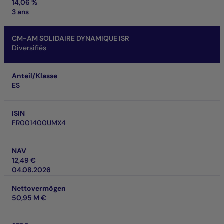
14,06 %
3 ans
CM-AM SOLIDAIRE DYNAMIQUE ISR
Diversifiés
Anteil/Klasse
ES
ISIN
FR001400UMX4
NAV
12,49 €
04.08.2026
Nettovermögen
50,95 M €