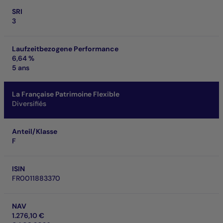
SRI
3
Laufzeitbezogene Performance
6,64 %
5 ans
La Française Patrimoine Flexible
Diversifiés
Anteil/Klasse
F
ISIN
FR0011883370
NAV
1.276,10 €