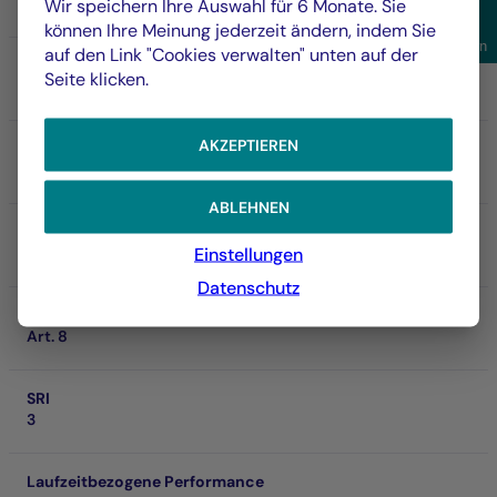
RD
Wir speichern Ihre Auswahl für 6 Monate. Sie
können Ihre Meinung jederzeit ändern, indem Sie
Anze
Filtern
auf den Link "Cookies verwalten" unten auf der
ISIN
Seite klicken.
FR0000974339
AKZEPTIEREN
NAV
231,19 €
04.08.2026
ABLEHNEN
Nettovermögen
Einstellungen
306,46 M €
Datenschutz
SFDR
Art. 8
SRI
3
Laufzeitbezogene Performance