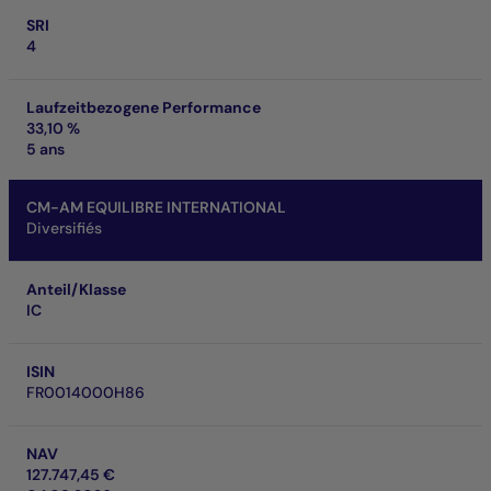
SRI
4
Laufzeitbezogene Performance
33,10 %
5 ans
CM-AM EQUILIBRE INTERNATIONAL
Diversifiés
Anteil/Klasse
IC
ISIN
FR0014000H86
NAV
127.747,45 €