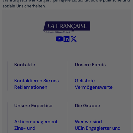
Währungsschwankungen, geringere Liquidität sowie politische und
soziale Unsicherheiten.
YouTube - La Française
LinkedIn - La Française
X (Twitter) - La Française
Kontakte
Unsere Fonds
Kontaktieren Sie uns
Gelistete
Reklamationen
Vermögenswerte
Unsere Expertise
Die Gruppe
Aktienmanagement
Wer wir sind
Zins- und
UEin Engagierter und