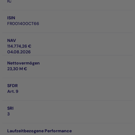
IC
ISIN
FR001400CT66
NAV
114.774,26 €
04.08.2026
Nettovermögen
23,30 M €
SFDR
Art. 9
SRI
3
Laufzeitbezogene Performance