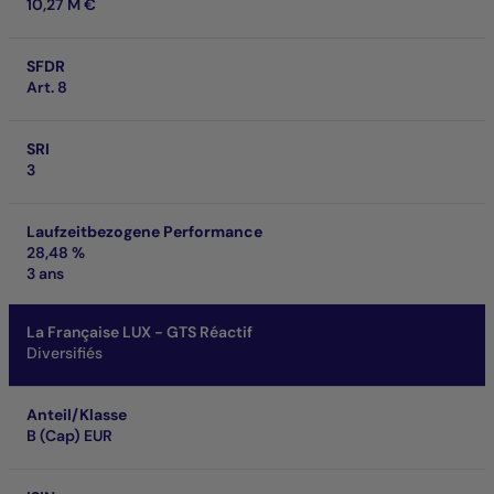
10,27 M €
SFDR
Art. 8
SRI
3
Laufzeitbezogene Performance
28,48 %
3 ans
La Française LUX - GTS Réactif
Diversifiés
Anteil/Klasse
B (Cap) EUR