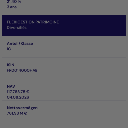
21,40 %
3 ans
FLEXIGESTION PATRIMOINE
Diversifiés
Anteil/Klasse
IC
ISIN
FR0014000HA9
NAV
117.783,75 €
04.08.2026
Nettovermögen
761,93 M €