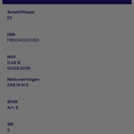
Anteil/Klasse
ES
ISIN
FR001400O283
NAV
11,48 €
04.08.2026
Nettovermögen
568,19 M €
SFDR
Art. 8
SRI
3