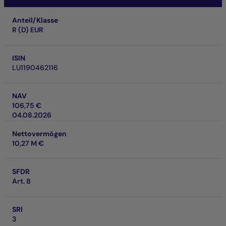
Anteil/Klasse
R (D) EUR
ISIN
LU1190462116
NAV
106,75 €
04.08.2026
Nettovermögen
10,27 M €
SFDR
Art. 8
SRI
3