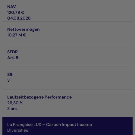
NAV
120,79 €
04.08.2026
Nettovermögen
10,27 M €
SFDR
Art. 8
SRI
3
Laufzeitbezogene Performance
26,30 %
3 ans
La Française LUX – Carbon Impact Income
Diversifiés