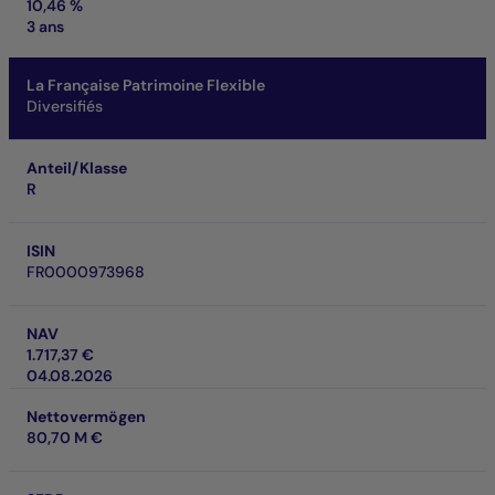
10,46 %
3 ans
La Française Patrimoine Flexible
Diversifiés
Anteil/Klasse
R
ISIN
FR0000973968
NAV
1.717,37 €
04.08.2026
Nettovermögen
80,70 M €