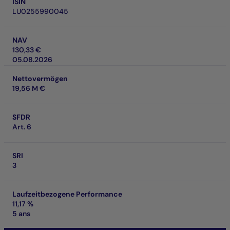
ISIN
LU0255990045
NAV
130,33 €
05.08.2026
Nettovermögen
19,56 M €
SFDR
Art. 6
SRI
3
Laufzeitbezogene Performance
11,17 %
5 ans