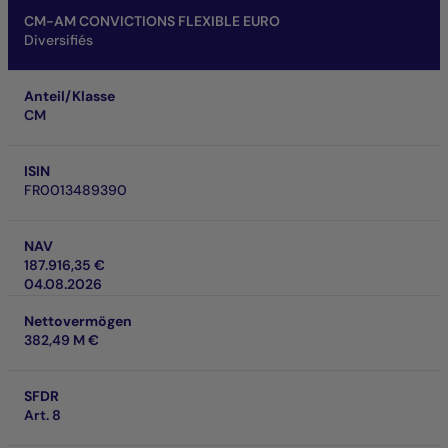
Fondsname
Anteil/Klasse
ISIN
NAV
Nettovermögen
SFDR
SRI
Laufzeitbezogene Performance
CM-AM CONVICTIONS FLEXIBLE EURO
Diversifiés
Anteil/Klasse
CM
ISIN
FR0013489390
NAV
187.916,35 €
04.08.2026
Nettovermögen
382,49 M €
SFDR
Art. 8