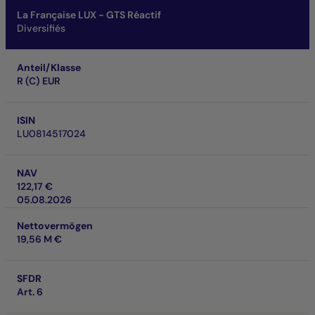
La Française LUX - GTS Réactif
Diversifiés
Anteil/Klasse
R (C) EUR
ISIN
LU0814517024
NAV
122,17 €
05.08.2026
Nettovermögen
19,56 M €
SFDR
Art. 6