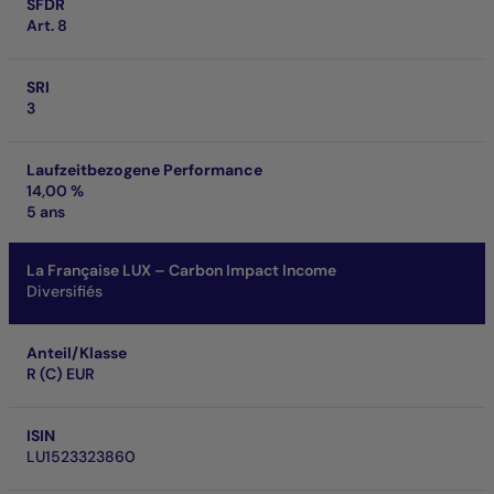
SFDR
Art. 8
SRI
3
Laufzeitbezogene Performance
14,00 %
5 ans
La Française LUX – Carbon Impact Income
Diversifiés
Anteil/Klasse
R (C) EUR
ISIN
LU1523323860