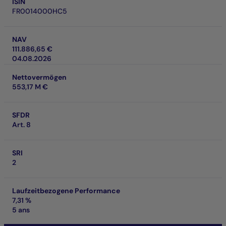
ISIN
FR0014000HC5
NAV
111.886,65 €
04.08.2026
Nettovermögen
553,17 M €
SFDR
Art. 8
SRI
2
Laufzeitbezogene Performance
7,31 %
5 ans