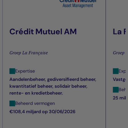
Crédit Mutuel AM
La 
Groep La Française
Groep L
Expertise
Expe
Aandelenbeheer, gediversifieerd beheer,
Vastg
kwantitatief beheer, solidair beheer,
Beh
rente- en kredietbeheer.
25 mil
Beheerd vermogen
€108,4 miljard op 30/06/2026