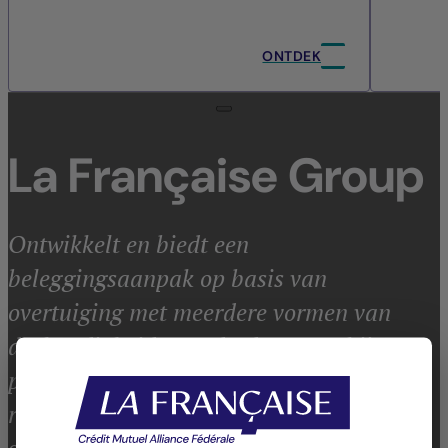
ONTDEK
La Française Group
Ontwikkelt en biedt een
beleggingsaanpak op basis van
overtuiging met meerdere vormen van
deskundigheid voor derden, waarbij
prestaties, duurzaamheid,
risicobeheersing en transparantie worden