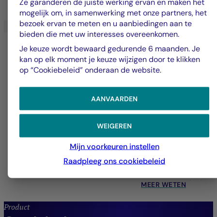
Ze garanderen de juiste werking ervan en maken het
MEER WETEN
mogelijk om, in samenwerking met onze partners, het
bezoek ervan te meten en u aanbiedingen aan te
bieden die met uw interesses overeenkomen.
Je keuze wordt bewaard gedurende 6 maanden. Je
kan op elk moment je keuze wijzigen door te klikken
op “Cookiebeleid” onderaan de website.
AANVAARDEN
Kwantitatief beheer
WEIGEREN
Mijn voorkeuren instellen
Systematische strategieën toegepast op alle
Raadpleeg ons cookiebeleid
activaklassen om het rendement te versterken.
MEER WETEN
Product