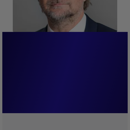
“Wij geloven dat
systematische
beleggingsbeslissingen de
basis kunnen vormen voor
duurzame groei.”
Mark Wolter,
Managing Director.