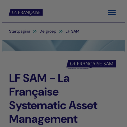
Menu
Je bent hier:
Startpagina
De groep
LF SAM
LF SAM - La
Française
Systematic Asset
Management