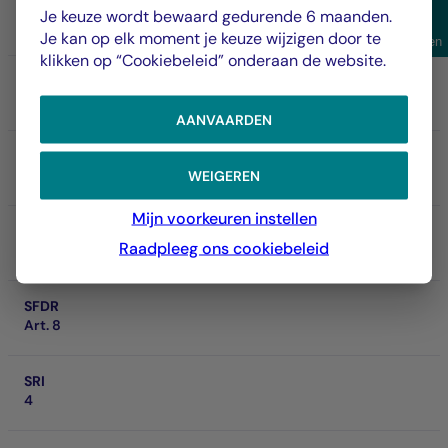
Aandeel/Klasse
Je keuze wordt bewaard gedurende 6 maanden.
IC USD
Weer
Je kan op elk moment je keuze wijzigen door te
Filteren
klikken op “Cookiebeleid” onderaan de website.
ISIN
FR001400NFD5
AANVAARDEN
NAV
158.935,00 $
WEIGEREN
6-8-2026
Mijn voorkeuren instellen
Nettoactief van het fonds
Raadpleeg ons cookiebeleid
1,49 Md €
SFDR
Art. 8
SRI
4