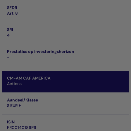
SFDR
Art. 8
SRI
4
Prestaties op investeringshorizon
-
CM-AM CAP AMERICA
Actions
Aandeel/Klasse
S EUR H
ISIN
FR00140186P6