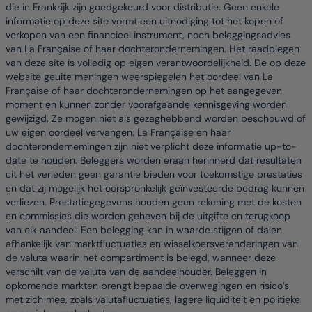
die in Frankrijk zijn goedgekeurd voor distributie. Geen enkele
informatie op deze site vormt een uitnodiging tot het kopen of
verkopen van een financieel instrument, noch beleggingsadvies
van La Française of haar dochterondernemingen. Het raadplegen
van deze site is volledig op eigen verantwoordelijkheid. De op deze
website geuite meningen weerspiegelen het oordeel van La
Française of haar dochterondernemingen op het aangegeven
moment en kunnen zonder voorafgaande kennisgeving worden
gewijzigd. Ze mogen niet als gezaghebbend worden beschouwd of
uw eigen oordeel vervangen. La Française en haar
dochterondernemingen zijn niet verplicht deze informatie up-to-
date te houden. Beleggers worden eraan herinnerd dat resultaten
uit het verleden geen garantie bieden voor toekomstige prestaties
en dat zij mogelijk het oorspronkelijk geïnvesteerde bedrag kunnen
verliezen. Prestatiegegevens houden geen rekening met de kosten
en commissies die worden geheven bij de uitgifte en terugkoop
van elk aandeel. Een belegging kan in waarde stijgen of dalen
afhankelijk van marktfluctuaties en wisselkoersveranderingen van
de valuta waarin het compartiment is belegd, wanneer deze
verschilt van de valuta van de aandeelhouder. Beleggen in
opkomende markten brengt bepaalde overwegingen en risico’s
met zich mee, zoals valutafluctuaties, lagere liquiditeit en politieke