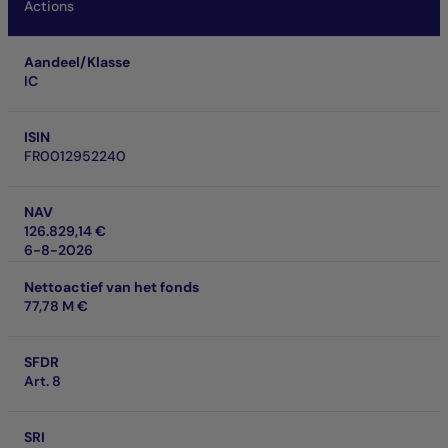
Actions
Aandeel/Klasse
IC
ISIN
FR0012952240
NAV
126.829,14 €
6-8-2026
Nettoactief van het fonds
77,78 M €
SFDR
Art. 8
SRI