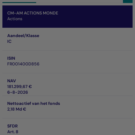
Naam van het fonds
Aandeel/Klasse
ISIN
NAV
Nettoactief van het fonds
SFDR
SRI
Prestaties op investeringshorizon
CM-AM ACTIONS MONDE
Actions
Aandeel/Klasse
IC
ISIN
FR001400D856
NAV
181.299,67 €
6-8-2026
Nettoactief van het fonds
2,18 Md €
SFDR
Art. 8