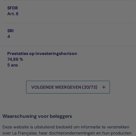
SFDR
Art. 8
SRI
4
Prestaties op investeringshorizon
74,86 %
5 ans
VOLGENDE WEERGEVEN (20/73)
De gegevens worden geladen
Waarschuwing voor beleggers
Deze website is uitsluitend bedoeld om informatie te verstrekken
over La Française, haar dochterondernemingen en hun producten