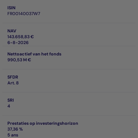
ISIN
FR00140037W7
NAV
143.658,83 €
6-8-2026
Nettoactief van het fonds
990,53 M €
SFDR
Art. 8
SRI
4
Prestaties op investeringshorizon
37,36 %
5 ans