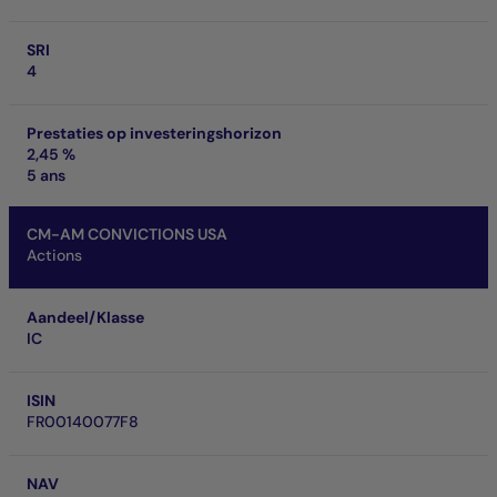
SRI
4
Prestaties op investeringshorizon
2,45 %
5 ans
CM-AM CONVICTIONS USA
Actions
Aandeel/Klasse
IC
ISIN
FR00140077F8
NAV