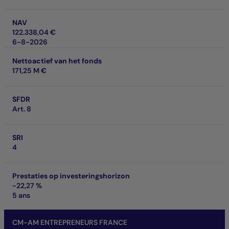
NAV
122.338,04 €
6-8-2026
Nettoactief van het fonds
171,25 M €
SFDR
Art. 8
SRI
4
Prestaties op investeringshorizon
-22,27 %
5 ans
CM-AM ENTREPRENEURS FRANCE