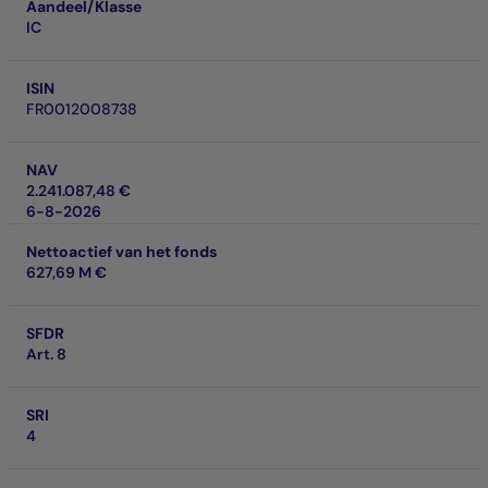
Aandeel/Klasse
IC
ISIN
FR0012008738
NAV
2.241.087,48 €
6-8-2026
Nettoactief van het fonds
627,69 M €
SFDR
Art. 8
SRI
4