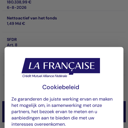
180.338,99 €
6-8-2026
Nettoactief van het fonds
1,49 Md €
SFDR
Art. 8
SRI
4
Prestaties op investeringshorizon
Cookiebeleid
-
Ze garanderen de juiste werking ervan en maken
het mogelijk om, in samenwerking met onze
CM-AM CONVICTIONS USA
partners, het bezoek ervan te meten en u
Actions
aanbiedingen aan te bieden die met uw
interesses overeenkomen.