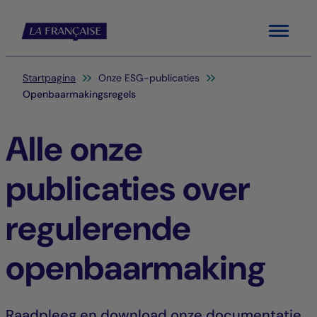
Menu
Je bent hier:
Startpagina
Onze ESG-publicaties
Openbaarmakingsregels
Alle onze
publicaties over
regulerende
openbaarmaking
Raadpleeg en download onze documentatie