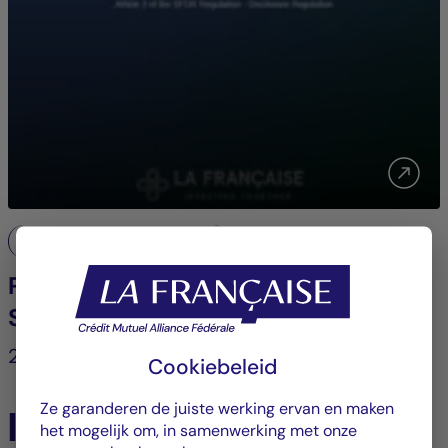
Regulerende openbaarmaking
POLICY FOR THE INTEGRATION OF
SUSTAINABILITY RISKS
2022
Cookiebeleid
Ze garanderen de juiste werking ervan en maken
In het nieuws
het mogelijk om, in samenwerking met onze