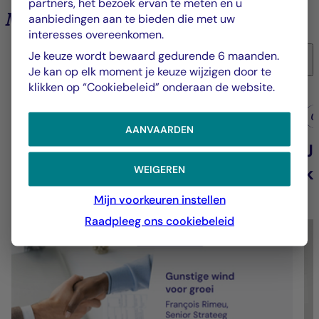
partners, het bezoek ervan te meten en u
Marktanalyses en trends
aanbiedingen aan te bieden die met uw
interesses overeenkomen.
Je keuze wordt bewaard gedurende 6 maanden.
6
Je kan op elk moment je keuze wijzigen door te
klikken op “Cookiebeleid” onderaan de website.
Groep La Française
G
AANVAARDEN
Gunstige wind voor groei
J
k
WEIGEREN
Mijn voorkeuren instellen
Raadpleeg ons cookiebeleid