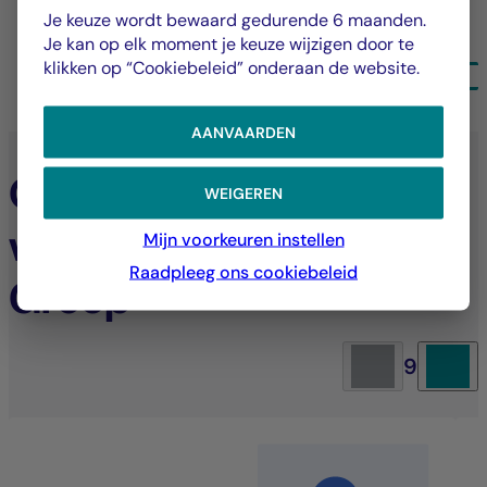
Je keuze wordt bewaard gedurende 6 maanden.
Je kan op elk moment je keuze wijzigen door te
klikken op “Cookiebeleid” onderaan de website.
ALLE NIEUWSBERICHTEN
AANVAARDEN
Ontdek de expertise
WEIGEREN
van de La Française
Mijn voorkeuren instellen
Raadpleeg ons cookiebeleid
Groep
9