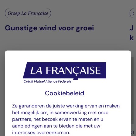
Groep La Française
G
Gunstige wind voor groei
J
k
Cookiebeleid
Ze garanderen de juiste werking ervan en maken
het mogelijk om, in samenwerking met onze
partners, het bezoek ervan te meten en u
aanbiedingen aan te bieden die met uw
interesses overeenkomen.
01/04/2026
01