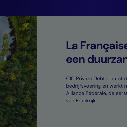
Guillaume Rico,
Adjunct-directeur CIC Private Debt.
La Française
een duurza
CIC Private Debt plaatst 
bedrijfsvoering en werkt
Alliance Fédérale, de eer
van Frankrijk.