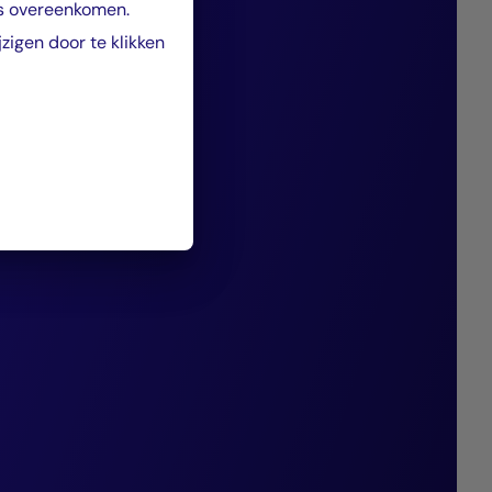
cteerde bedrijven
es overeenkomen.
igen door te klikken
asstromen
n schulden terug
sulteert al ruim
ende prestaties en
entages.”