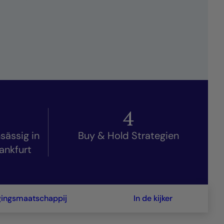
4
sässig in
Buy & Hold Strategien
ankfurt
gingsmaatschappij
In de kijker