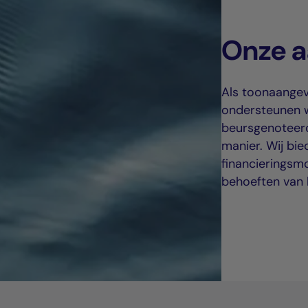
Onze 
Als toonaangeve
ondersteunen wi
beursgenoteerd
manier. Wij bi
financieringsmo
behoeften van 