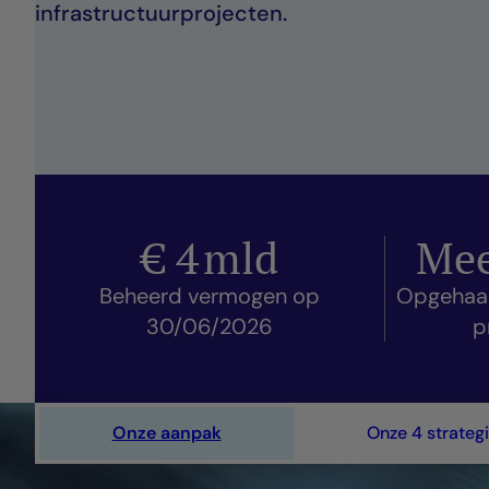
infrastructuurprojecten.
€
4
mld
Mee
Beheerd vermogen op
Opgehaald
30/06/2026
p
Onze aanpak
Onze 4 strateg