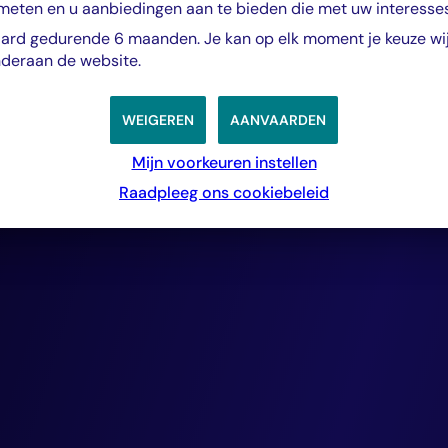
zorgvuldig gesele
 meten en u aanbiedingen aan te bieden die met uw interess
ard gedurende 6 maanden. Je kan op elk moment je keuze wijz
die over sterke k
nderaan de website.
WEIGEREN
AANVAARDEN
beschikken om hu
Mijn voorkeuren instellen
te betalen. Dit re
Raadpleeg ons cookiebeleid
20 jaar in uitstek
bijzonder lage
wanbetalingsperc