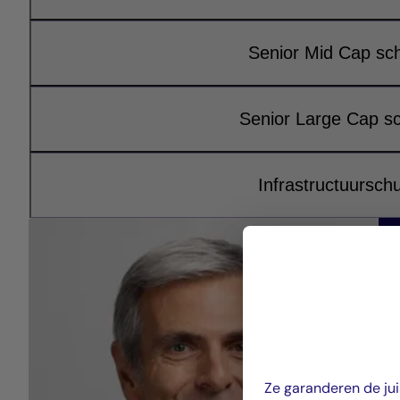
Senior Mid Cap sc
Senior Large Cap s
Infrastructuursch
Ze garanderen de ju