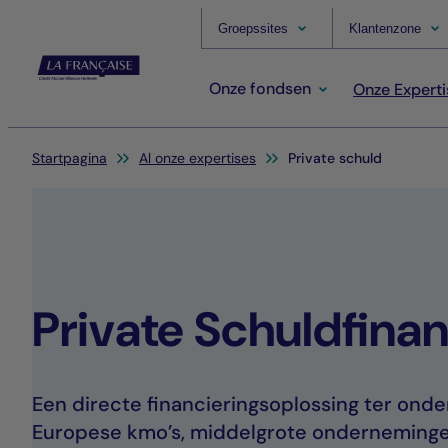
Groepssites
Klantenzone
Onze fondsen
Onze Experti
Je bent hier:
Startpagina
Al onze expertises
Private schuld
Private Schuldfinan
Een directe financieringsoplossing ter ond
Europese kmo’s, middelgrote onderneming