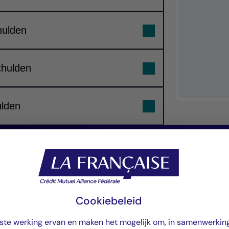
hulden
chulden
ulden
“Onze investerings
gericht op het sa
gediversifieerde p
Cookiebeleid
iste werking ervan en maken het mogelijk om, in samenwerkin