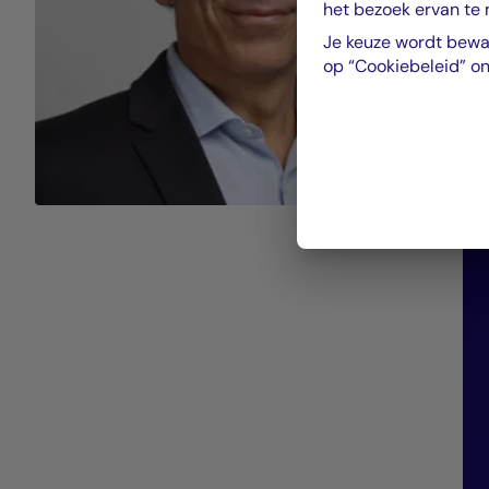
het bezoek ervan te
Je keuze wordt bewa
op “Cookiebeleid” o