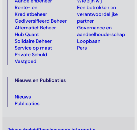
Aandelenbeheer
Wie zijn wij
Rente- en
Een betrokken en
Kredietbeheer
verantwoordelijke
Gediversifieerd Beheer
partner
Alternatief Beheer
Governance en
Hub Quant
aandeelhouderschap
Solidaire Beheer
Loopbaan
Service op maat
Pers
Private Schuld
Vastgoed
Nieuws en Publicaties
Nieuws
Publicaties
Privacybeleid
Regelgevende informatie
Juridische vermeldingen
Cookiebeleid