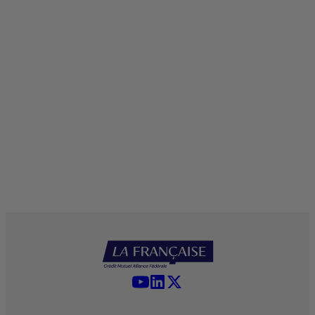
YouTube - La Française
LinkedIn - La Française
X (Twitter) - La Française