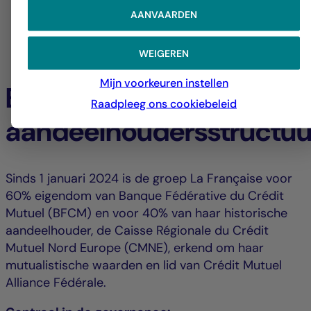
AANVAARDEN
WEIGEREN
Mijn voorkeuren instellen
Een solide
Raadpleeg ons cookiebeleid
aandeelhoudersstructuu
Sinds 1 januari 2024 is de groep La Française voor
60% eigendom van Banque Fédérative du Crédit
Mutuel (BFCM) en voor 40% van haar historische
aandeelhouder, de Caisse Régionale du Crédit
Mutuel Nord Europe (CMNE), erkend om haar
mutualistische waarden en lid van Crédit Mutuel
Alliance Fédérale.