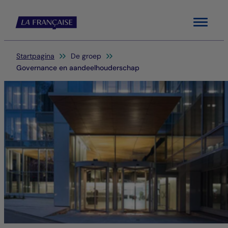
Menu
Je bent hier:
Startpagina
De groep
Governance en aandeelhouderschap