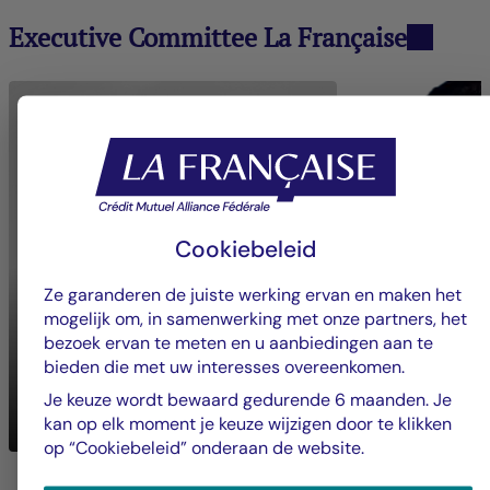
Executive Committee La Française
Cookiebeleid
Ze garanderen de juiste werking ervan en maken het
mogelijk om, in samenwerking met onze partners, het
bezoek ervan te meten en u aanbiedingen aan te
bieden die met uw interesses overeenkomen.
Nadia
BOUZIGUES
Je keuze wordt bewaard gedurende 6 maanden. Je
Mickaël
BON
Algemeen Directeur
kan op elk moment je keuze wijzigen door te klikken
Crédit Mutuel Impact
Groupe La França
op “Cookiebeleid” onderaan de website.