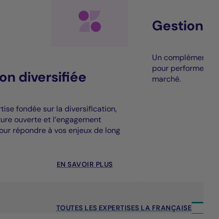
Gestion al
Un complément à la
pour performer au
on diversifiée
marché.
ise fondée sur la diversification,
cture ouverte et l’engagement
our répondre à vos enjeux de long
EN SAVOIR PLUS
TOUTES LES EXPERTISES LA FRANÇAISE