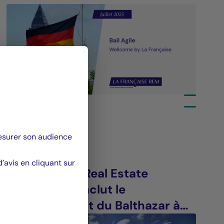
18/11/2025
mesurer son audience
Valeurs immobilières
avis en cliquant sur
La Française Real Estate
Managers conclut le
refinancement du Balthazar à
Saint-Denis (93)