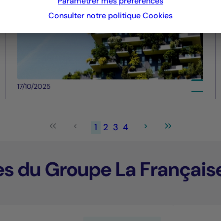
Paramétrer mes préférences
Consulter notre politique
Cookies
17/10/2025
1
2
3
4
es du Groupe La Français