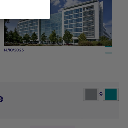
14/10/2025
e
9