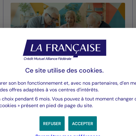
01/12/2025
Ce site utilise des
cookies
.
urer son bon fonctionnement et, avec nos partenaires, d’en 
des offres adaptées à vos centres d’intérêts.
Valeurs immobilières
 choix pendant 6 mois. Vous pouvez à tout moment changer d’
La Française Real Estate
 cookies » présent en pied de page du site.
Managers : la durabilité crée de
la valeur
REFUSER
ACCEPTER