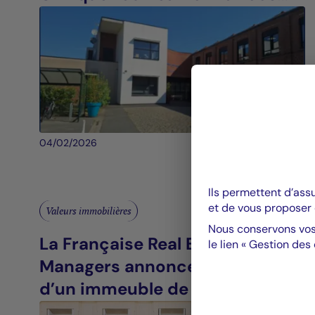
(59)
04/02/2026
Ils permettent d’ass
et de vous proposer 
Valeurs immobilières
Nous conservons vos
La Française Real Estate
le lien « Gestion des
Managers annonce l’acquisition
d’un immeuble de bureaux à
Paris (9e)