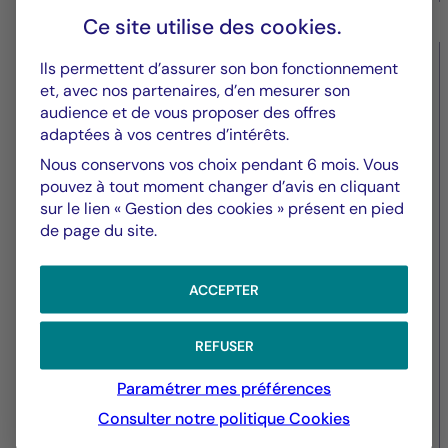
Ce site utilise des
cookies
.
Ils permettent d’assurer son bon fonctionnement
Réglementaire
et, avec nos partenaires, d’en mesurer son
audience et de vous proposer des offres
Lettre d’information aux
adaptées à vos centres d’intérêts.
porteurs l’opcvm CM-AM
Nous conservons vos choix pendant 6 mois. Vous
convictions USA LU-FR
pouvez à tout moment changer d’avis en cliquant
sur le lien « Gestion des cookies » présent en pied
de page du site.
ACCEPTER
REFUSER
Paramétrer mes préférences
Consulter notre politique
Cookies
29/12/2025