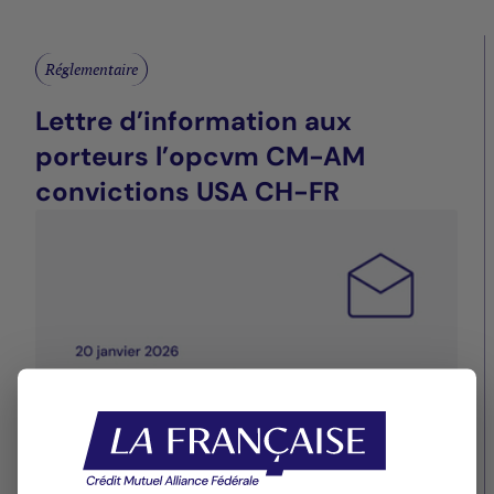
Réglementaire
Lettre d’information aux
porteurs l’opcvm CM-AM
convictions USA CH-FR
29/12/2025