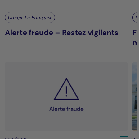
Groupe La Française
V
Alerte fraude – Restez vigilants
F
m