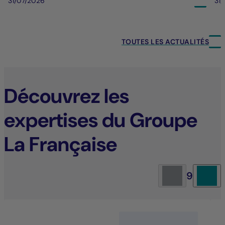
31/07/2026
31
TOUTES LES ACTUALITÉS
Découvrez les
expertises du Groupe
La Française
9