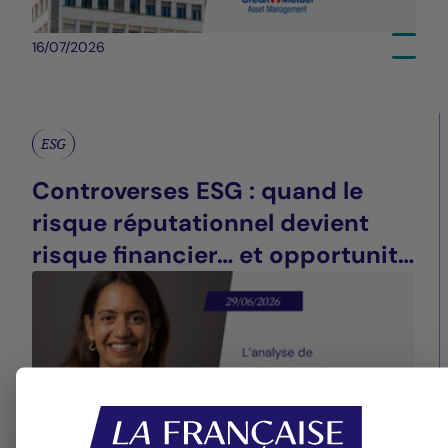
16/07/2026
ESG
Controverses ESG : quand le
risque réputationnel devient
risque financier… et opportunité
de différenciation