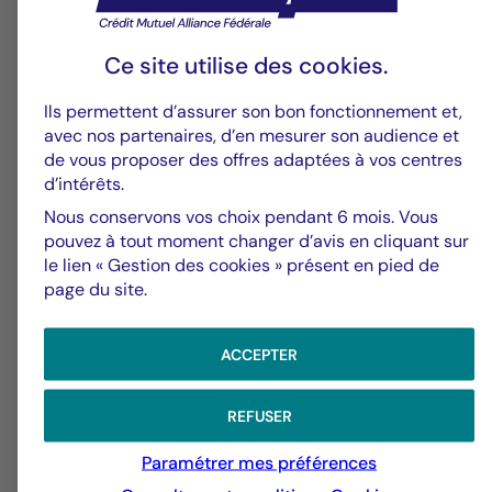
Ce site utilise des
cookies
.
29/06/2026
Ils permettent d’assurer son bon fonctionnement et,
avec nos partenaires, d’en mesurer son audience et
de vous proposer des offres adaptées à vos centres
Valeurs mobilières
d’intérêts.
Le risque inflationniste se
Nous conservons vos choix pendant 6 mois. Vous
pouvez à tout moment changer d’avis en cliquant sur
réinstalle
le lien « Gestion des cookies » présent en pied de
page du site.
ACCEPTER
REFUSER
Paramétrer mes préférences