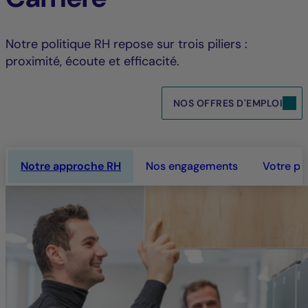
Notre politique RH repose sur trois piliers :
proximité, écoute et efficacité.
NOS OFFRES D'EMPLOI
Notre approche RH
Nos engagements
Votre pa