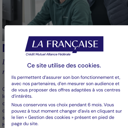
Nos métiers
La diversité de nos métiers reflète la
Ce site utilise des
cookies
.
richesse de notre expertise
Ils permettent d’assurer son bon fonctionnement et,
avec nos partenaires, d’en mesurer son audience et
Chaque jour, nos 1 000 collaborateurs mobilisent
de vous proposer des offres adaptées à vos centres
leur savoir-faire dans des domaines variés : gestion
d’intérêts.
d’actifs mobiliers et immobiliers, commercialisation
Nous conservons vos choix pendant 6 mois. Vous
de nos solutions d’investissement, fonctions
pouvez à tout moment changer d’avis en cliquant sur
le lien « Gestion des cookies » présent en pied de
support en finance, communication, ressources
page du site.
humaines, juridique, contrôle interne et gestion des