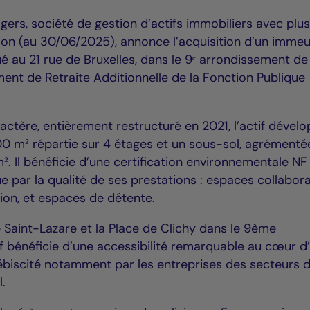
gers, société de gestion d’actifs immobiliers avec plu
tion (au 30/06/2025), annonce l’acquisition d’un imme
 au 21 rue de Bruxelles, dans le 9ᵉ arrondissement de 
ment de Retraite Additionnelle de la Fonction Publique
ractère, entièrement restructuré en 2021, l’actif dével
000 m² répartie sur 4 étages et un sous-sol, agrémenté
m². Il bénéficie d’une certification environnementale N
ue par la qualité de ses prestations : espaces collaborat
tion, et espaces de détente.
 Saint-Lazare et la Place de Clichy dans le 9ème
if bénéficie d’une accessibilité remarquable au cœur d
biscité notamment par les entreprises des secteurs d
l.