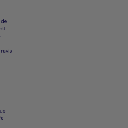
 de
ent
e
ravis
uel
fs