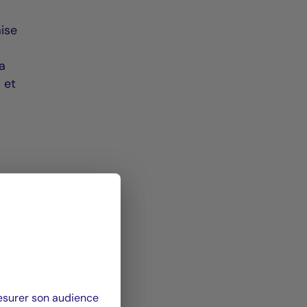
ise
La
 et
mesurer son audience