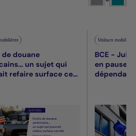
obilières
Valeurs mobilières
s de douane
BCE - Juill
cains… un sujet qui
en pause, t
it refaire surface cet
dépendant