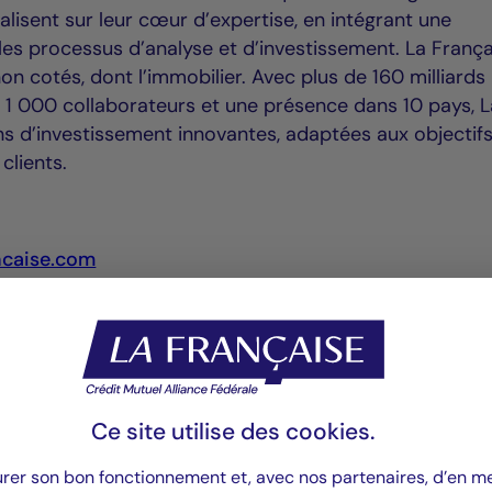
calisent sur leur cœur d’expertise, en intégrant une
s processus d’analyse et d’investissement. La França
n cotés, dont l’immobilier. Avec plus de 160 milliards
, 1 000 collaborateurs et une présence dans 10 pays, 
ns d’investissement innovantes, adaptées aux objectifs
clients.
ncaise.com
64 25 | pascale.cheynet@la-francaise.com
 24 | deborah.marty@la-francaise.com
Ce site utilise des
cookies
.
çaise :
01 56 47 | manon@steeleandholt.com
urer son bon fonctionnement et, avec nos partenaires, d’en 