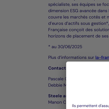
spécialiste, ses équipes se fo
dimension ESG avancée dans le
couvre les marchés cotés et no
d’euros d’actifs sous gestion*
Française conçoit des solutio
horizons de placement de ses 
* au 30/06/2025
Plus d’informations sur
la-fra
Contacts La Française :
Pascale Cheynet +33 1 43 12 
Debbie Marty +33 1 44 56 42
Steele and Holt pour La Fran
Manon Camescasse +33 6 42 
Ils permettent d’ass