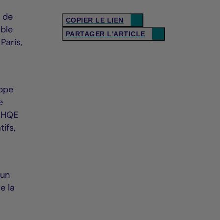
s de
COPIER LE LIEN
uble
PARTAGER L'ARTICLE
Paris,
oppe
e
F HQE
ifs,
’un
e la