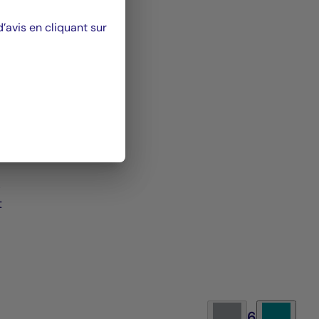
avis en cliquant sur
ge
e de
iers
elle)
s
t
6