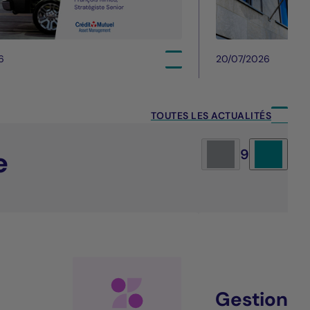
6
20/07/2026
TOUTES LES ACTUALITÉS
e
9
Gestion al