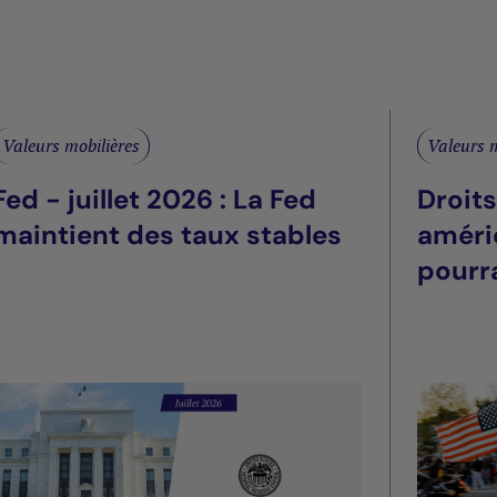
Valeurs mobilières
Valeurs m
Fed - juillet 2026 : La Fed
Droit
maintient des taux stables
améri
pourra
été