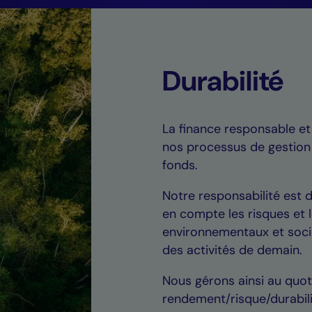
Durabilité
La finance responsable et
nos processus de gestion
fonds.
Notre responsabilité est 
en compte les risques et l
environnementaux et socié
des activités de demain.
Nous gérons ainsi au quot
rendement/risque/durabili