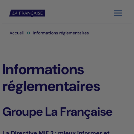
Menu
Vous êtes ici:
Accueil
Informations réglementaires
Informations
réglementaires
Groupe La Française
La Directive MIF 2 : mieux informer et