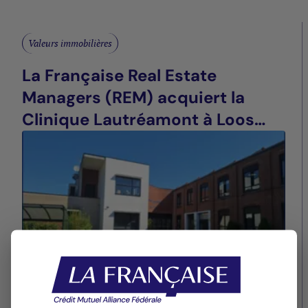
Valeurs immobilières
La Française Real Estate
Managers (REM) acquiert la
Clinique Lautréamont à Loos
(59)
04/02/2026