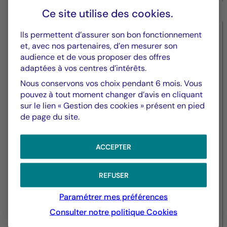
Ce site utilise des
cookies
.
Ils permettent d’assurer son bon fonctionnement
Valeurs immobilières
et, avec nos partenaires, d’en mesurer son
audience et de vous proposer des offres
Des locataires qui donnent du
adaptées à vos centres d’intérêts.
sens à vos investissements
Nous conservons vos choix pendant 6 mois. Vous
pouvez à tout moment changer d’avis en cliquant
sur le lien « Gestion des cookies » présent en pied
de page du site.
ACCEPTER
REFUSER
Paramétrer mes préférences
Consulter notre politique
Cookies
01/12/2025