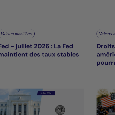
Valeurs mobilières
Valeurs m
Fed - juillet 2026 : La Fed
Droit
maintient des taux stables
améri
pourra
été