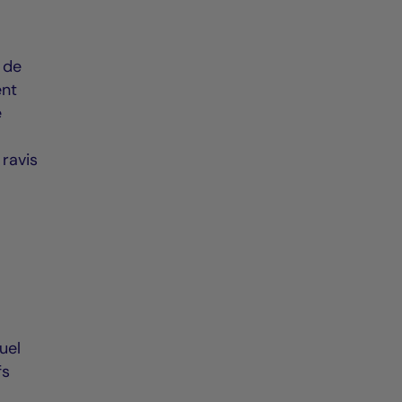
 de
ent
e
ravis
uel
fs