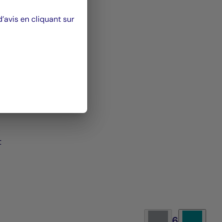
avis en cliquant sur
ge
e de
iers
elle)
s
t
6