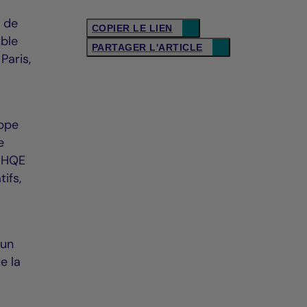
s de
COPIER LE LIEN
uble
PARTAGER L'ARTICLE
Paris,
oppe
e
F HQE
ifs,
’un
e la