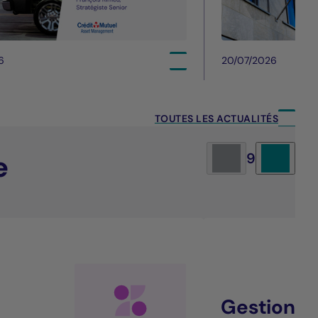
6
20/07/2026
TOUTES LES ACTUALITÉS
e
9
Gestion al