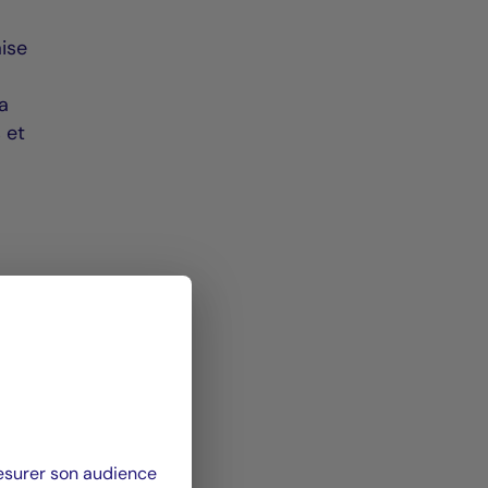
ise
La
 et
mesurer son audience