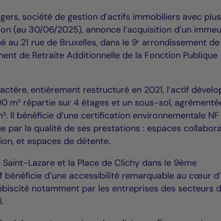
gers, société de gestion d’actifs immobiliers avec plu
tion (au 30/06/2025), annonce l’acquisition d’un imme
 au 21 rue de Bruxelles, dans le 9ᵉ arrondissement de 
ment de Retraite Additionnelle de la Fonction Publique
ractère, entièrement restructuré en 2021, l’actif dével
000 m² répartie sur 4 étages et un sous-sol, agrémenté
m². Il bénéficie d’une certification environnementale N
ue par la qualité de ses prestations : espaces collaborat
tion, et espaces de détente.
 Saint-Lazare et la Place de Clichy dans le 9ème
if bénéficie d’une accessibilité remarquable au cœur d
biscité notamment par les entreprises des secteurs d
l.