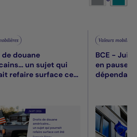
obilières
Valeurs mobilières
s de douane
BCE - Juill
cains… un sujet qui
en pause, t
it refaire surface cet
dépendant