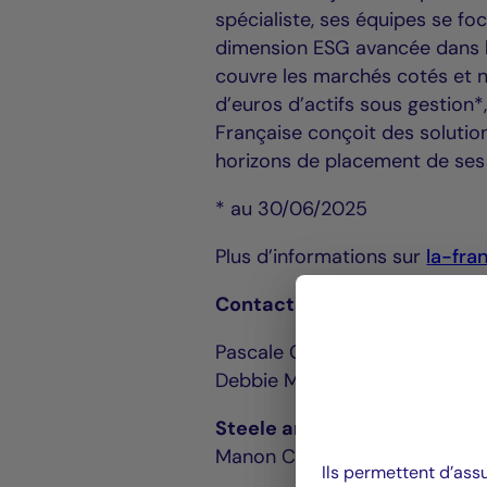
spécialiste, ses équipes se fo
dimension ESG avancée dans le
couvre les marchés cotés et no
d’euros d’actifs sous gestion*
Française conçoit des solutio
horizons de placement de ses 
* au 30/06/2025
Plus d’informations sur
la-fra
Contacts La Française :
Pascale Cheynet +33 1 43 12 
Debbie Marty +33 1 44 56 42
Steele and Holt pour La Fran
Manon Camescasse +33 6 42 
Ils permettent d’ass