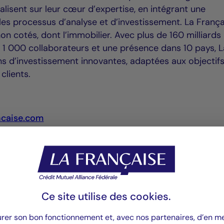
calisent sur leur cœur d’expertise, en intégrant une
s processus d’analyse et d’investissement. La França
n cotés, dont l’immobilier. Avec plus de 160 milliards
, 1 000 collaborateurs et une présence dans 10 pays, 
ns d’investissement innovantes, adaptées aux objectifs
clients.
ncaise.com
64 25 | pascale.cheynet@la-francaise.com
 24 | deborah.marty@la-francaise.com
Ce site utilise des
cookies
.
çaise :
01 56 47 | manon@steeleandholt.com
urer son bon fonctionnement et, avec nos partenaires, d’en 