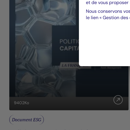
et de vous proposer 
Nous conservons vos
le lien « Gestion des
9402
Ko
Document ESG