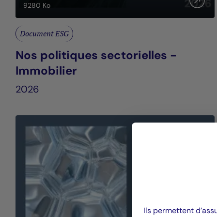
9280
Ko
Document ESG
Nos politiques sectorielles -
Immobilier
2026
Ils permettent d’ass